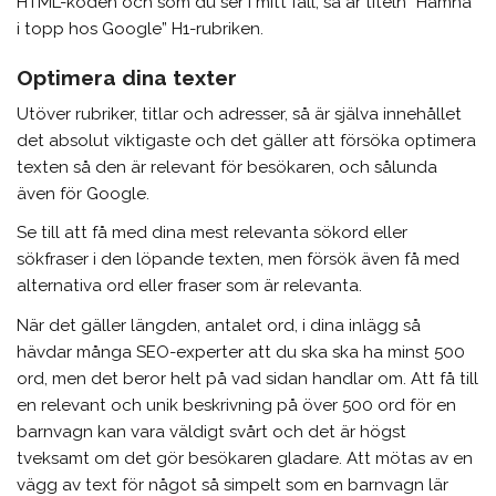
HTML-koden och som du ser i mitt fall, så är titeln ”Hamna
i topp hos Google” H1-rubriken.
Optimera dina texter
Utöver rubriker, titlar och adresser, så är själva innehållet
det absolut viktigaste och det gäller att försöka optimera
texten så den är relevant för besökaren, och sålunda
även för Google.
Se till att få med dina mest relevanta sökord eller
sökfraser i den löpande texten, men försök även få med
alternativa ord eller fraser som är relevanta.
När det gäller längden, antalet ord, i dina inlägg så
hävdar många SEO-experter att du ska ska ha minst 500
ord, men det beror helt på vad sidan handlar om. Att få till
en relevant och unik beskrivning på över 500 ord för en
barnvagn kan vara väldigt svårt och det är högst
tveksamt om det gör besökaren gladare. Att mötas av en
vägg av text för något så simpelt som en barnvagn lär