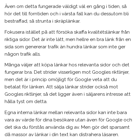
Även om detta fungerade väldigt väl en gång i tiden, så
hör det till forntiden och i värsta fall kan du dessutom bli
bestraffad, så strunta i skräplänkar.
Fokusera istället på att försöka skaffa kvalitétslänkar från
riktiga sidor. Det är inte lätt, men hellre en bra länk från en
sida som genererar trafik än hundra länkar som inte ger
någon trafik alls.
Många väljer att köpa länkar hos relevanta sidor och det
fungerar bra. Det strider visserligen mot Googles riktlinjer,
men det är i princip omöjligt för Google veta att du
betalat för länken. Att sälja länkar strider också mot
Googles riktlinjer, så det ligger även i säljarens intresse att
hålla tyst om detta.
Egna interna länkar mellan relevanta sidor kan inte bara
vara av värde för dina besökare utan även för Google och
det ska du förstås använda dig av. Men gör det sparsamt
då massor av länkar i din text kan distrahera läsaren.