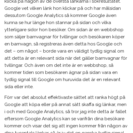
klicka på någon av de översta länkarna i sökresultatet.
Google vet vilken länk hon klickar på och har målsidan
dessutom Google Analytics så kommer Google även
kunna se hur länge hon stannar på sidan och vilka
ytterligare sidor hon besöker. Om sidan är en webbshop
som säljer barnvagnar för tvillingar och besökaren köper
en barnvagn, så registreras även detta hos Google och
det – om något – borde vara en väldigt tydlig signal om
att detta är en relevant sida när det gäller barnvagnar för
tvillingar. Och även om det inte är en webbshop, så
kommer tiden som besökaren ägnar på sidan vara en
tydlig signal till Google om huruvida det är en relevant
sida eller inte.
Förr var det absolut effektivaste sättet att ranka högt på
Google att köpa eller på annat sätt skaffa sig länkar, men
i och med Google Analytics, så tror jag inte detta är fallet
eftersom Google Analytics kan se varifrån dina besökare
kommer och visar det sig att ingen kommer från någon av
dina tusentals länkar, så är ju det en ganska tydlig signal