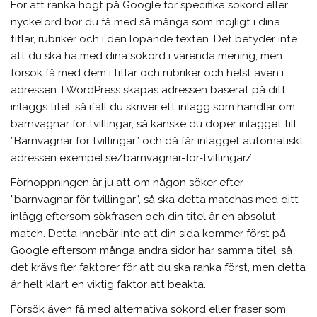
För att ranka högt på Google för specifika sökord eller
nyckelord bör du få med så många som möjligt i dina
titlar, rubriker och i den löpande texten. Det betyder inte
att du ska ha med dina sökord i varenda mening, men
försök få med dem i titlar och rubriker och helst även i
adressen. I WordPress skapas adressen baserat på ditt
inläggs titel, så ifall du skriver ett inlägg som handlar om
barnvagnar för tvillingar, så kanske du döper inlägget till
”Barnvagnar för tvillingar” och då får inlägget automatiskt
adressen exempel.se/barnvagnar-for-tvillingar/.
Förhoppningen är ju att om någon söker efter
”barnvagnar för tvillingar”, så ska detta matchas med ditt
inlägg eftersom sökfrasen och din titel är en absolut
match. Detta innebär inte att din sida kommer först på
Google eftersom många andra sidor har samma titel, så
det krävs fler faktorer för att du ska ranka först, men detta
är helt klart en viktig faktor att beakta.
Försök även få med alternativa sökord eller fraser som