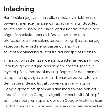
Inledning
Här försöker jag sammanställa en lista över faktorer som
påverkar, mer eller mindre, din sidas rankning i Googles
sökresultat. Vissa är bevisade, andra kontroversiella och
några är spekulationer av både entusiaster och
professionella inom sökmotoroptimering. Själv tillhör jag
kategorin före detta entusiaster och jag tror
sökmotoroptimering till största del har spelat ut sin roll.
Innan du fortsätter läsa igenom punkterna nedan vill jag
vara tydlig med att jag personligen inte tror speciellt
mycket på sökmotoroptimering längre, när det kommer
till optimering av själva sidan. I början av 2000-talet var
det fortfarande möjligt att påverka sin rankning på
Google genom att spamma sidan med sökord och att
köpa länkar, men Googles algoritmer har blivit bättre på
att filtrera bort rena spamsidor och Google Analytics (som
väldigt många har installerat på sina sidor) ser vilka länkar