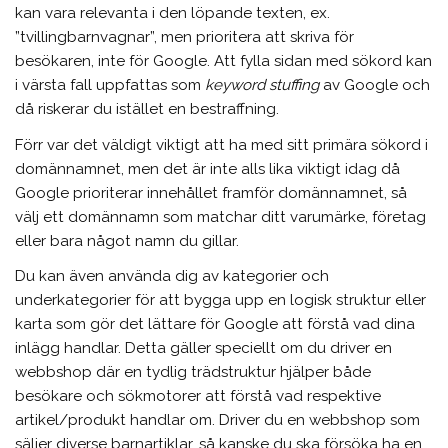
kan vara relevanta i den löpande texten, ex.
”tvillingbarnvagnar”, men prioritera att skriva för
besökaren, inte för Google. Att fylla sidan med sökord kan
i värsta fall uppfattas som
keyword stuffing
av Google och
då riskerar du istället en bestraffning.
Förr var det väldigt viktigt att ha med sitt primära sökord i
domännamnet, men det är inte alls lika viktigt idag då
Google prioriterar innehållet framför domännamnet, så
välj ett domännamn som matchar ditt varumärke, företag
eller bara något namn du gillar.
Du kan även använda dig av kategorier och
underkategorier för att bygga upp en logisk struktur eller
karta som gör det lättare för Google att förstå vad dina
inlägg handlar. Detta gäller speciellt om du driver en
webbshop där en tydlig trädstruktur hjälper både
besökare och sökmotorer att förstå vad respektive
artikel/produkt handlar om. Driver du en webbshop som
säljer diverse barnartiklar, så kanske du ska försöka ha en