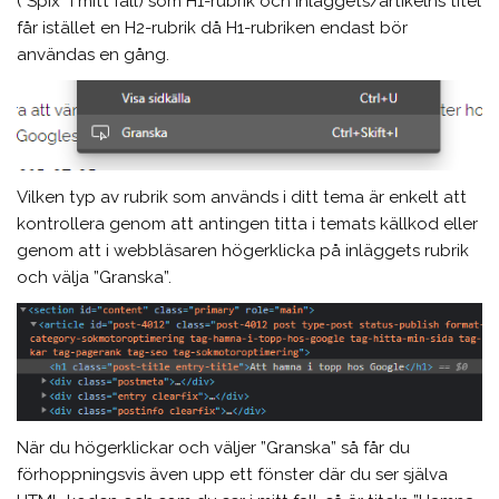
(”Spix” i mitt fall) som H1-rubrik och inläggets/artikelns titel
får istället en H2-rubrik då H1-rubriken endast bör
användas en gång.
Vilken typ av rubrik som används i ditt tema är enkelt att
kontrollera genom att antingen titta i temats källkod eller
genom att i webbläsaren högerklicka på inläggets rubrik
och välja ”Granska”.
När du högerklickar och väljer ”Granska” så får du
förhoppningsvis även upp ett fönster där du ser själva