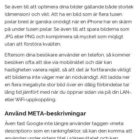
Se även till att optimera dina bilder gällande både storlek
(dimension) och vikt. Att ha en bild som är flera tusen
pixlar bred är ganska onödigt när en iPhone har en skärm
på under tusen pixlar. Se även till att spara bilderna som
JPG eller PNG och komprimera så mycket som möjligt
utan att förstöra kvalitén.
Eftersom dina besökare använder en telefon, så kommer
besöken ofta att ske via mobilnätet och där kan
hastigheten variera rejält, så att det är fortfarande viktigt
att bilderna inte väger mer än nödvändigt. Att ladda ner
en flera megabyte stor bild över en dålig förbindelse tar
lång tid jämfört med när du öppnar sidan via på din LAN-,
eller WiFi-uppkoppling.
Använd META-beskrivningar
Även fast Google inte längre använder taggen <meta
description> som en rankingfaktor, så kan den komma att
användas under sidans titel i sökresultatet och kan