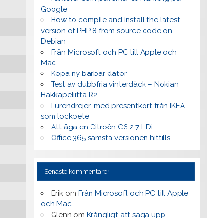
Google
How to compile and install the latest
version of PHP 8 from source code on
Debian
Från Microsoft och PC till Apple och
Mac
Köpa ny bärbar dator
Test av dubbfria vinterdäck – Nokian
Hakkapeliitta R2
Lurendrejeri med presentkort från IKEA
som lockbete
Att äga en Citroën C6 2.7 HDi
Office 365 sämsta versionen hittills
Senaste kommentarer
Erik
om
Från Microsoft och PC till Apple
och Mac
Glenn
om
Krångligt att säga upp