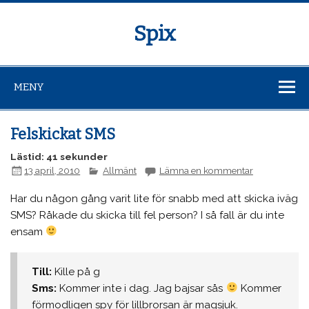
Spix
MENY
Felskickat SMS
Lästid: 41 sekunder
13 april, 2010
Allmänt
Lämna en kommentar
Har du någon gång varit lite för snabb med att skicka iväg
SMS? Råkade du skicka till fel person? I så fall är du inte
ensam
Till:
Kille på g
Sms:
Kommer inte i dag. Jag bajsar sås
Kommer
förmodligen spy för lillbrorsan är magsjuk.