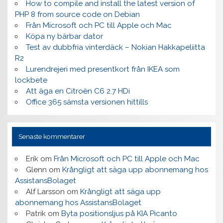
How to compile and install the latest version of
PHP 8 from source code on Debian
Från Microsoft och PC till Apple och Mac
Köpa ny bärbar dator
Test av dubbfria vinterdäck – Nokian Hakkapeliitta
R2
Lurendrejeri med presentkort från IKEA som
lockbete
Att äga en Citroën C6 2.7 HDi
Office 365 sämsta versionen hittills
Senaste kommentarer
Erik
om
Från Microsoft och PC till Apple och Mac
Glenn
om
Krångligt att säga upp abonnemang hos
AssistansBolaget
Alf Larsson
om
Krångligt att säga upp
abonnemang hos AssistansBolaget
Patrik
om
Byta positionsljus på KIA Picanto