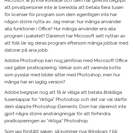
Microsoft är ju inte korkade och dem har givetvis begripit
att privatpersoner inte är beredda att betala flera tusen
för licenser för program som dem egentligen inte har
någon större nytta av. Jag menar; hur många använder
alla funktioner i Office? Hur många använder ens alla
program i paketet? Däremot har Microsoft sett nyttan av
att folk lär sig deras program eftersom många jobbar med
datorer på sina jobb.
Adobe Photoshop kan nog jämföras med Microsoft Office
vad gäller piratkopiering. Verkar som att varenda kotte
som pysslar med bilder sitter med Photoshop, men hur
många har en laglig version?
Adobe begriper nog att få är villiga att betala åtskilliga
tusenlappar för ”riktiga” Photoshop och det var väl därför
dem släppte Photoshop Elements. Dom har däremot inte
gjort några större ansträngningar för att förhindra
piratkopieringen av ”riktiga” Photoshop.
Som jag förstått saken, så kommer nya Windows 7 bli