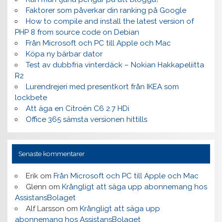
Faktorer som påverkar din ranking på Google
How to compile and install the latest version of
PHP 8 from source code on Debian
Från Microsoft och PC till Apple och Mac
Köpa ny bärbar dator
Test av dubbfria vinterdäck – Nokian Hakkapeliitta
R2
Lurendrejeri med presentkort från IKEA som
lockbete
Att äga en Citroën C6 2.7 HDi
Office 365 sämsta versionen hittills
Senaste kommentarer
Erik
om
Från Microsoft och PC till Apple och Mac
Glenn
om
Krångligt att säga upp abonnemang hos
AssistansBolaget
Alf Larsson
om
Krångligt att säga upp
abonnemang hos AssistansBolaget