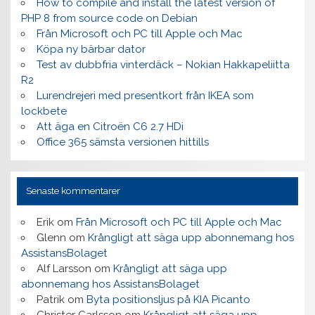
How to compile and install the latest version of
PHP 8 from source code on Debian
Från Microsoft och PC till Apple och Mac
Köpa ny bärbar dator
Test av dubbfria vinterdäck – Nokian Hakkapeliitta
R2
Lurendrejeri med presentkort från IKEA som
lockbete
Att äga en Citroën C6 2.7 HDi
Office 365 sämsta versionen hittills
Senaste kommentarer
Erik
om
Från Microsoft och PC till Apple och Mac
Glenn
om
Krångligt att säga upp abonnemang hos
AssistansBolaget
Alf Larsson
om
Krångligt att säga upp
abonnemang hos AssistansBolaget
Patrik
om
Byta positionsljus på KIA Picanto