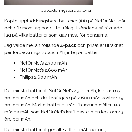
Uppladdningsbara batterier
Köpte uppladdningsbara batterier (AA) på NetOnNet igår
och eftersom jag hade lite tråkigt i söndags, så räknade
jag på vilka batterier som gav mest för pengarna.
Jag valde mellan följande
4-pack
och priset är uträknat
per förpacknings totala mAh, inte per batteri.
NetOnNet’s 2.300 mAh
NetOnNet’s 2.600 mAh
Philips 2.600 mAh
Det minsta batteriet, NetOnNet’s 2.300 mAh, kostar 1,07
öre per mAh och det kraftigare på 2.600 mAh kostar 1,19
öre per mAh. Märkesbatteriet från Philips innehåller lika
många mAh som NetOnNet’s kraftigaste, men kostar 1,43
öre per mAh.
Det minsta batteriet ger alltså flest mAh per öre,