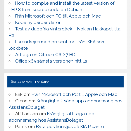
How to compile and install the latest version of
PHP 8 from source code on Debian
Från Microsoft och PC till Apple och Mac
Köpa ny bärbar dator
Test av dubbfria vinterdäck – Nokian Hakkapeliitta
R2
Lurendrejeri med presentkort från IKEA som
lockbete
Att äga en Citroën C6 2.7 HDi
Office 365 sämsta versionen hittills
Senaste kommentarer
Erik
om
Från Microsoft och PC till Apple och Mac
Glenn
om
Krångligt att säga upp abonnemang hos
AssistansBolaget
Alf Larsson
om
Krångligt att säga upp
abonnemang hos AssistansBolaget
Patrik
om
Byta positionsljus på KIA Picanto