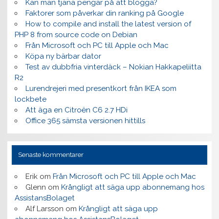
Kan man tjäna pengar på att blogga?
Faktorer som påverkar din ranking på Google
How to compile and install the latest version of
PHP 8 from source code on Debian
Från Microsoft och PC till Apple och Mac
Köpa ny bärbar dator
Test av dubbfria vinterdäck – Nokian Hakkapeliitta
R2
Lurendrejeri med presentkort från IKEA som
lockbete
Att äga en Citroën C6 2.7 HDi
Office 365 sämsta versionen hittills
Senaste kommentarer
Erik
om
Från Microsoft och PC till Apple och Mac
Glenn
om
Krångligt att säga upp abonnemang hos
AssistansBolaget
Alf Larsson
om
Krångligt att säga upp