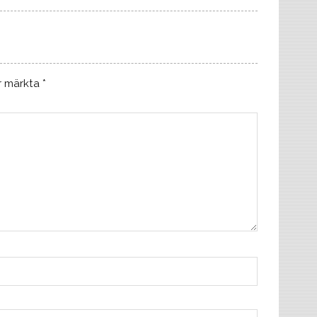
är märkta
*