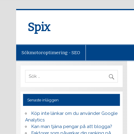
Spix
Sökmotoroptimering - SEO
Senaste inläggen
Köp inte länkar om du använder Google
Analytics
Kan man tjäna pengar på att blogga?
Faktorer som påverkar din ranking på