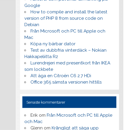
Google
How to compile and install the latest
version of PHP 8 from source code on
Debian
Från Microsoft och PC till Apple och
Mac
Köpa ny bärbar dator
Test av dubbfria vinterdäck – Nokian
Hakkapeliitta R2
Lurendrejeri med presentkort från IKEA
som lockbete
Att äga en Citroën C6 2.7 HDi
Office 365 sämsta versionen hittills
Senaste kommentarer
Erik
om
Från Microsoft och PC till Apple
och Mac
Glenn
om
Krångligt att säga upp