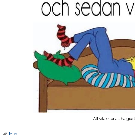
Att vila efter att ha gjo
Man