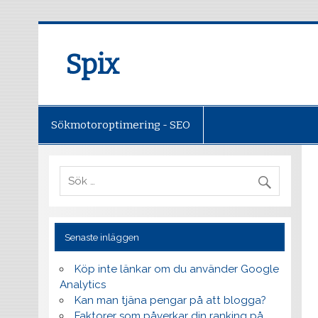
Spix
Sökmotoroptimering - SEO
Senaste inläggen
Köp inte länkar om du använder Google
Analytics
Kan man tjäna pengar på att blogga?
Faktorer som påverkar din ranking på