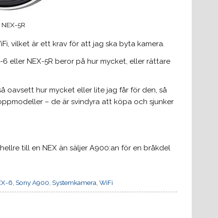
en NEX-5R
Fi, vilket är ett krav för att jag ska byta kamera.
6 eller NEX-5R beror på hur mycket, eller rättare
oavsett hur mycket eller lite jag får för den, så
oppmodeller – de är svindyra att köpa och sjunker
ellre till en NEX än säljer A900:an för en bråkdel
EX-6
,
Sony A900
,
Systemkamera
,
WiFi