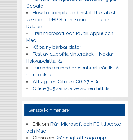
Google
How to compile and install the latest
version of PHP 8 from source code on
Debian
Från Microsoft och PC till Apple och
Mac
Köpa ny bärbar dator
Test av dubbfria vinterdäck – Nokian
Hakkapeliitta R2
Lurendrejeri med presentkort från IKEA
som lockbete
Att äga en Citroën C6 2.7 HDi
Office 365 sämsta versionen hittills
Senaste kommentarer
Erik
om
Från Microsoft och PC till Apple
och Mac
Glenn
om
Krångligt att säga upp