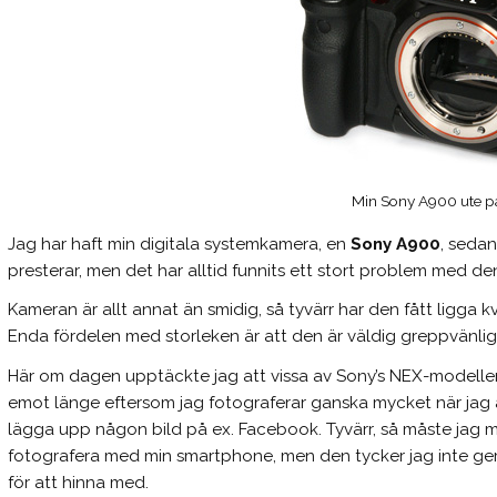
Min Sony A900 ute p
Jag har haft min digitala systemkamera, en
Sony A900
, seda
presterar, men det har alltid funnits ett stort problem med de
Kameran är allt annat än smidig, så tyvärr har den fått ligga
Enda fördelen med storleken är att den är väldig greppvänlig,
Här om dagen upptäckte jag att vissa av Sony’s NEX-modelle
emot länge eftersom jag fotograferar ganska mycket när jag åk
lägga upp någon bild på ex. Facebook. Tyvärr, så måste jag m
fotografera med min smartphone, men den tycker jag inte ger t
för att hinna med.