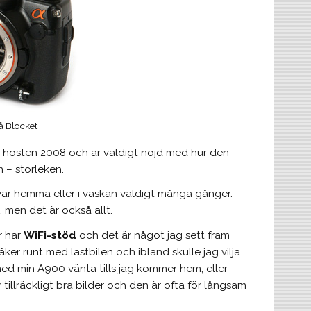
å Blocket
n hösten 2008 och är väldigt nöjd med hur den
n – storleken.
 kvar hemma eller i väskan väldigt många gånger.
 men det är också allt.
r har
WiFi-stöd
och det är något jag sett fram
er runt med lastbilen och ibland skulle jag vilja
ed min A900 vänta tills jag kommer hem, eller
illräckligt bra bilder och den är ofta för långsam