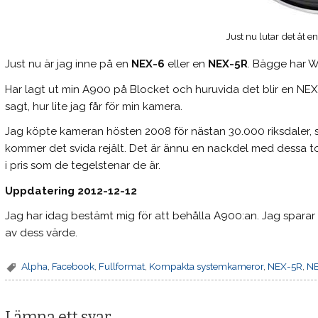
Just nu lutar det åt 
Just nu är jag inne på en
NEX-6
eller en
NEX-5R
. Bägge har Wi
Har lagt ut min A900 på Blocket och huruvida det blir en NEX-
sagt, hur lite jag får för min kamera.
Jag köpte kameran hösten 2008 för nästan 30.000 riksdaler, så 
kommer det svida rejält. Det är ännu en nackdel med dessa t
i pris som de tegelstenar de är.
Uppdatering 2012-12-12
Jag har idag bestämt mig för att behålla A900:an. Jag sparar h
av dess värde.
Alpha
,
Facebook
,
Fullformat
,
Kompakta systemkameror
,
NEX-5R
,
N
Lämna ett svar