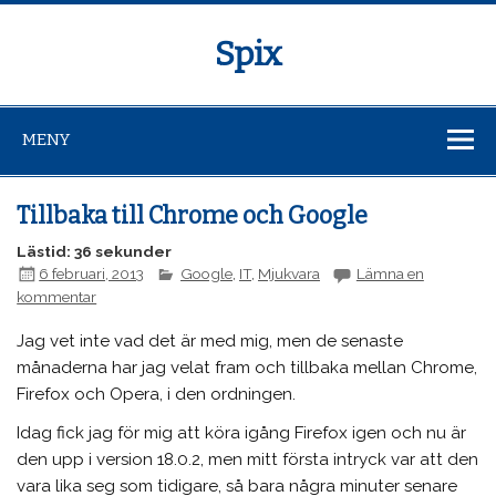
Spix
MENY
Tillbaka till Chrome och Google
Lästid: 36 sekunder
6 februari, 2013
Google
,
IT
,
Mjukvara
Lämna en
kommentar
Jag vet inte vad det är med mig, men de senaste
månaderna har jag velat fram och tillbaka mellan Chrome,
Firefox och Opera, i den ordningen.
Idag fick jag för mig att köra igång Firefox igen och nu är
den upp i version 18.0.2, men mitt första intryck var att den
vara lika seg som tidigare, så bara några minuter senare