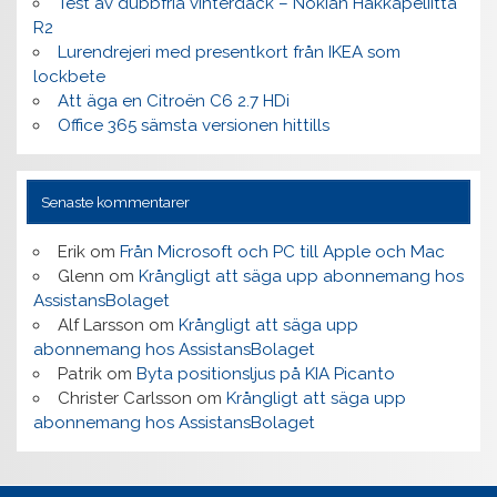
Test av dubbfria vinterdäck – Nokian Hakkapeliitta
R2
Lurendrejeri med presentkort från IKEA som
lockbete
Att äga en Citroën C6 2.7 HDi
Office 365 sämsta versionen hittills
Senaste kommentarer
Erik
om
Från Microsoft och PC till Apple och Mac
Glenn
om
Krångligt att säga upp abonnemang hos
AssistansBolaget
Alf Larsson
om
Krångligt att säga upp
abonnemang hos AssistansBolaget
Patrik
om
Byta positionsljus på KIA Picanto
Christer Carlsson
om
Krångligt att säga upp
abonnemang hos AssistansBolaget