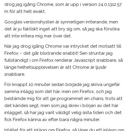
drog jag igång Chrome, som är upp i version 24.0.1312.57
m för att helt exakt.
Googles versionshysteri är synnerligen irriterande, men
det är ju faktiskt inget att bry sig om, så jag ska försöka
att inte irritera mig mer över det.
När jag drog igång Chrome var intrycket det motsatt till
Firefox – det går blixtrande snabbt! Sen struntar jag
fullständigt i om Firefox renderar Javascript snabbare, så
länge helhetsupplevelsen är att Chrome är ljusår
snabbare.
För knappt 10 minuter sedan började jag skriva ungefär
samma inlägg som det här, men om Firefox, och jag
bestämde mig för att ge programmet en chans, trots att
det kändes segt, men som jag skrev i början av det här
inlägget, så har jag varit väldigt velig sista tiden och det
fick Firefox känna av efter bara några minuter.
Istället för ett inlägg om Firefox, så läser du ett inlägg om