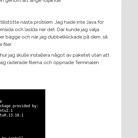
alen genom att ange följande:
illstötte nästa problem. Jag hade inte Java för
hemsida och ladda ner det. Där kunde jag välja
de ner bägge och när jag dubbelklickade på dem, så
filer.
ur jag skulle installera något av paketet utan att
å jag raderade filerna och öppnade Terminalen