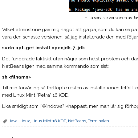
Hitta senaste versionen av Ja
Vilket åtminstone gav mig något att gå på, som du kan se på 
vara den senaste versionen, så jag installerade den med fö
sudo apt-get install openjdk-7-jdk
Det fungerade faktiskt utan några som helst problem och där
NetBeans igen med samma kommando som sist:
sh <filnamn>
Till min förvåning så fortlöpte resten av installationen felfrit
med Linux Mint ”Petra” 16 KDE.
Lika smidigt som i Windows? Knappast, men man lär sig förho
Java
,
Linux
,
Linux Mint 16 KDE
,
NetBeans
,
Terminalen