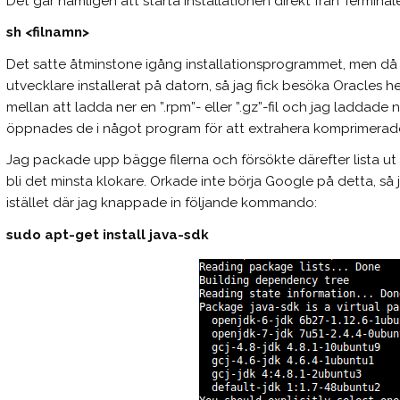
Det går nämligen att starta installationen direkt från Termin
sh <filnamn>
Det satte åtminstone igång installationsprogrammet, men då t
utvecklare installerat på datorn, så jag fick besöka Oracles 
mellan att ladda ner en ”.rpm”- eller ”.gz”-fil och jag ladda
öppnades de i något program för att extrahera komprimerade 
Jag packade upp bägge filerna och försökte därefter lista ut h
bli det minsta klokare. Orkade inte börja Google på detta, s
istället där jag knappade in följande kommando:
sudo apt-get install java-sdk