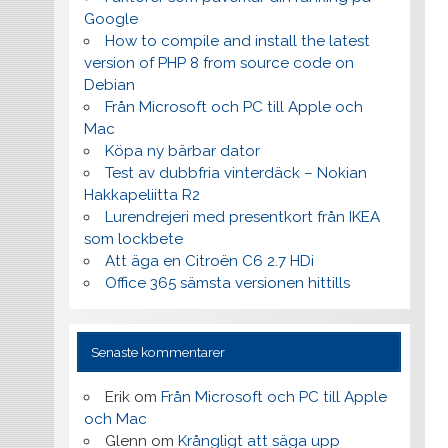
Google
How to compile and install the latest
version of PHP 8 from source code on
Debian
Från Microsoft och PC till Apple och
Mac
Köpa ny bärbar dator
Test av dubbfria vinterdäck – Nokian
Hakkapeliitta R2
Lurendrejeri med presentkort från IKEA
som lockbete
Att äga en Citroën C6 2.7 HDi
Office 365 sämsta versionen hittills
Senaste kommentarer
Erik
om
Från Microsoft och PC till Apple
och Mac
Glenn
om
Krångligt att säga upp