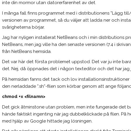
inte din mormor utan datorerfarenhet av det.
I många fall finns programmet med i distributionens ”Lägg til
versionen av programmet, så du väljer att ladda ner och instal
svårigheterna börjar.
Jag har nyligen installerat NetBeans och i min distributions p
NetBeans, men jag ville ha den senaste versionen (7.4 i skri
från NetBeans hemsida.
Det var här det första problemet uppstod. Det var ju inte b
det. Nej, då öppnades det i någon texteditor och det har jag j
På hemsidan fanns det tack och lov installationsinstruktioner
den nerladdade ”.sh”-filen som körbar genom att ange följa
chmod +x <filnamn>
Det gick åtminstone utan problem, men inte fungerade det b
hände faktiskt ingenting när jag dubbelklickade på filen. På h
med hjälp av Google hittade jag lösningen.