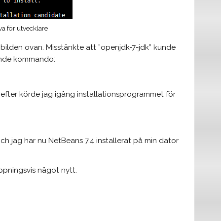
va för utvecklare
bilden ovan. Misstänkte att ”openjdk-7-jdk” kunde
ljande kommando:
efter körde jag igång installationsprogrammet för
t och jag har nu NetBeans 7.4 installerat på min dator
ppningsvis något nytt.