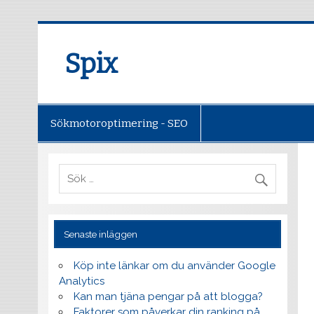
Spix
Sökmotoroptimering - SEO
Senaste inläggen
Köp inte länkar om du använder Google
Analytics
Kan man tjäna pengar på att blogga?
Faktorer som påverkar din ranking på