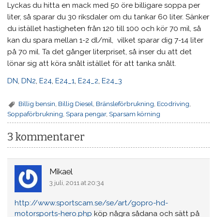
Lyckas du hitta en mack med 50 öre billigare soppa per
liter, så sparar du 30 riksdaler om du tankar 60 liter. Sänker
du istället hastigheten från 120 till 100 och kör 70 mil, så
kan du spara mellan 1-2 dl/mil, vilket sparar dig 7-14 liter
på 70 mil. Ta det gånger literpriset, så inser du att det
lönar sig att köra snålt istället för att tanka snålt.
DN
,
DN2
,
E24
,
E24_1
,
E24_2
,
E24_3
Billig bensin
,
Billig Diesel
,
Bränsleförbrukning
,
Ecodriving
,
Soppaförbrukning
,
Spara pengar
,
Sparsam körning
3 kommentarer
Mikael
3 juli, 2011 at 20:34
http://www.sportscam.se/se/art/gopro-hd-
motorsports-hero.php
köp några sådana och sätt på