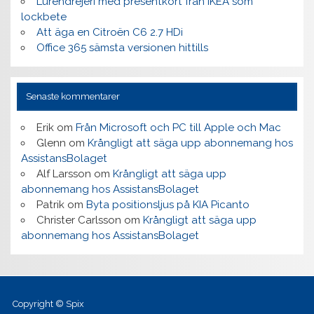
Lurendrejeri med presentkort från IKEA som
lockbete
Att äga en Citroën C6 2.7 HDi
Office 365 sämsta versionen hittills
Senaste kommentarer
Erik
om
Från Microsoft och PC till Apple och Mac
Glenn
om
Krångligt att säga upp abonnemang hos
AssistansBolaget
Alf Larsson
om
Krångligt att säga upp
abonnemang hos AssistansBolaget
Patrik
om
Byta positionsljus på KIA Picanto
Christer Carlsson
om
Krångligt att säga upp
abonnemang hos AssistansBolaget
Copyright © Spix