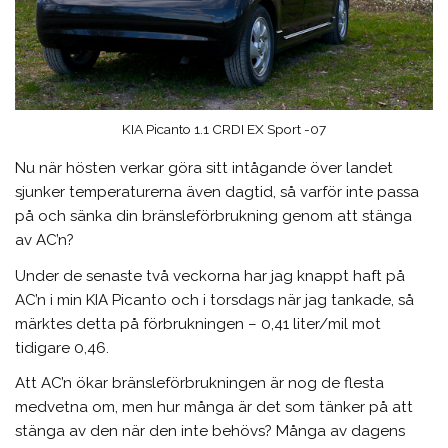
KIA Picanto 1.1 CRDI EX Sport -07
Nu när hösten verkar göra sitt intågande över landet
sjunker temperaturerna även dagtid, så varför inte passa
på och sänka din bränsleförbrukning genom att stänga
av AC’n?
Under de senaste två veckorna har jag knappt haft på
AC’n i min KIA Picanto och i torsdags när jag tankade, så
märktes detta på förbrukningen – 0,41 liter/mil mot
tidigare 0,46.
Att AC’n ökar bränsleförbrukningen är nog de flesta
medvetna om, men hur många är det som tänker på att
stänga av den när den inte behövs? Många av dagens