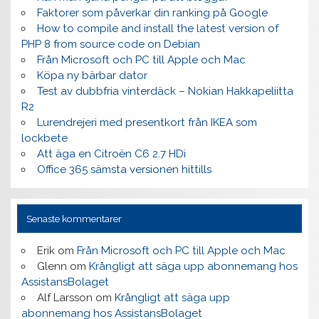
Faktorer som påverkar din ranking på Google
How to compile and install the latest version of
PHP 8 from source code on Debian
Från Microsoft och PC till Apple och Mac
Köpa ny bärbar dator
Test av dubbfria vinterdäck – Nokian Hakkapeliitta
R2
Lurendrejeri med presentkort från IKEA som
lockbete
Att äga en Citroën C6 2.7 HDi
Office 365 sämsta versionen hittills
Senaste kommentarer
Erik
om
Från Microsoft och PC till Apple och Mac
Glenn
om
Krångligt att säga upp abonnemang hos
AssistansBolaget
Alf Larsson
om
Krångligt att säga upp
abonnemang hos AssistansBolaget