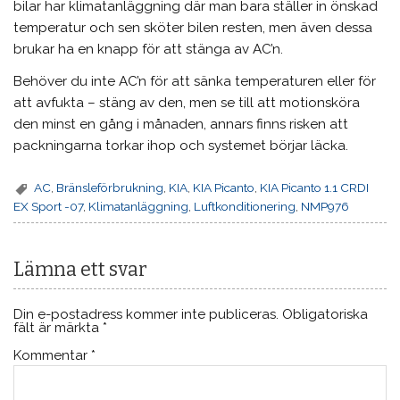
bilar har klimatanläggning där man bara ställer in önskad
temperatur och sen sköter bilen resten, men även dessa
brukar ha en knapp för att stänga av AC’n.
Behöver du inte AC’n för att sänka temperaturen eller för
att avfukta – stäng av den, men se till att motionsköra
den minst en gång i månaden, annars finns risken att
packningarna torkar ihop och systemet börjar läcka.
AC
,
Bränsleförbrukning
,
KIA
,
KIA Picanto
,
KIA Picanto 1.1 CRDI
EX Sport -07
,
Klimatanläggning
,
Luftkonditionering
,
NMP976
Lämna ett svar
Din e-postadress kommer inte publiceras.
Obligatoriska
fält är märkta
*
Kommentar
*