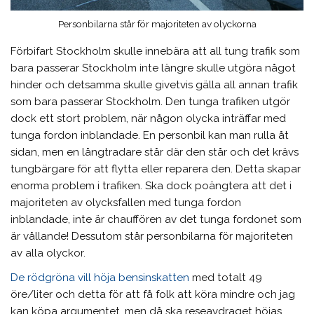
Personbilarna står för majoriteten av olyckorna
Förbifart Stockholm skulle innebära att all tung trafik som
bara passerar Stockholm inte längre skulle utgöra något
hinder och detsamma skulle givetvis gälla all annan trafik
som bara passerar Stockholm. Den tunga trafiken utgör
dock ett stort problem, när någon olycka inträffar med
tunga fordon inblandade. En personbil kan man rulla åt
sidan, men en långtradare står där den står och det krävs
tungbärgare för att flytta eller reparera den. Detta skapar
enorma problem i trafiken. Ska dock poängtera att det i
majoriteten av olycksfallen med tunga fordon
inblandade, inte är chauffören av det tunga fordonet som
är vållande! Dessutom står personbilarna för majoriteten
av alla olyckor.
De rödgröna vill höja bensinskatten
med totalt 49
öre/liter och detta för att få folk att köra mindre och jag
kan köpa argumentet, men då ska reseavdraget höjas