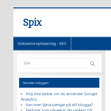
Spix
Sökmotoroptimering - SEO
Senaste inläggen
Köp inte länkar om du använder Google
Analytics
Kan man tjäna pengar på att blogga?
Faktorer som påverkar din ranking på