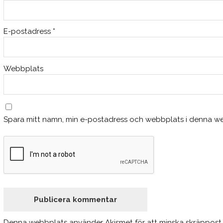
E-postadress
*
Webbplats
Spara mitt namn, min e-postadress och webbplats i denna web
Denna webbplats använder Akismet för att minska skräppost