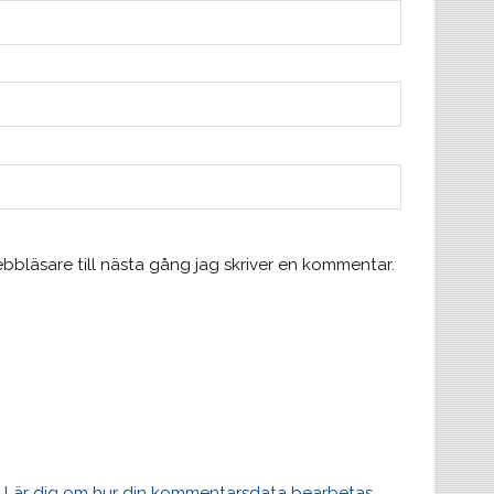
bläsare till nästa gång jag skriver en kommentar.
.
Lär dig om hur din kommentarsdata bearbetas
.