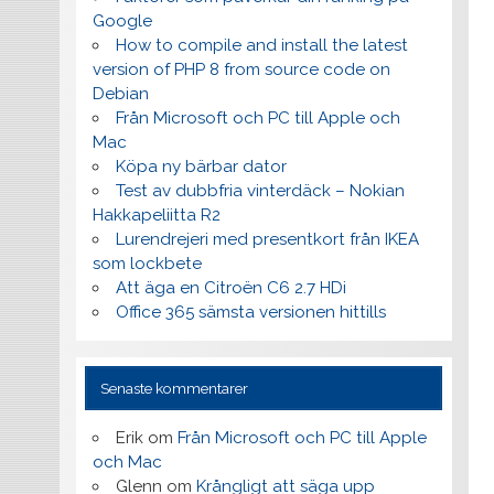
Google
How to compile and install the latest
version of PHP 8 from source code on
Debian
Från Microsoft och PC till Apple och
Mac
Köpa ny bärbar dator
Test av dubbfria vinterdäck – Nokian
Hakkapeliitta R2
Lurendrejeri med presentkort från IKEA
som lockbete
Att äga en Citroën C6 2.7 HDi
Office 365 sämsta versionen hittills
Senaste kommentarer
Erik
om
Från Microsoft och PC till Apple
och Mac
Glenn
om
Krångligt att säga upp