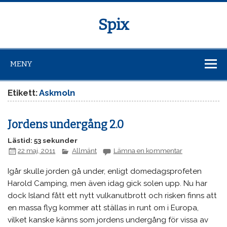
Spix
MENY
Etikett:
Askmoln
Jordens undergång 2.0
Lästid: 53 sekunder
22 maj, 2011
Allmänt
Lämna en kommentar
Igår skulle jorden gå under, enligt domedagsprofeten
Harold Camping, men även idag gick solen upp. Nu har
dock Island fått ett nytt vulkanutbrott och risken finns att
en massa flyg kommer att ställas in runt om i Europa,
vilket kanske känns som jordens undergång för vissa av