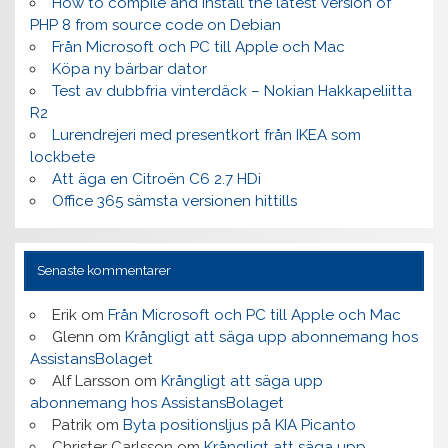
How to compile and install the latest version of
PHP 8 from source code on Debian
Från Microsoft och PC till Apple och Mac
Köpa ny bärbar dator
Test av dubbfria vinterdäck – Nokian Hakkapeliitta
R2
Lurendrejeri med presentkort från IKEA som
lockbete
Att äga en Citroën C6 2.7 HDi
Office 365 sämsta versionen hittills
Senaste kommentarer
Erik
om
Från Microsoft och PC till Apple och Mac
Glenn
om
Krångligt att säga upp abonnemang hos
AssistansBolaget
Alf Larsson
om
Krångligt att säga upp
abonnemang hos AssistansBolaget
Patrik
om
Byta positionsljus på KIA Picanto
Christer Carlsson
om
Krångligt att säga upp