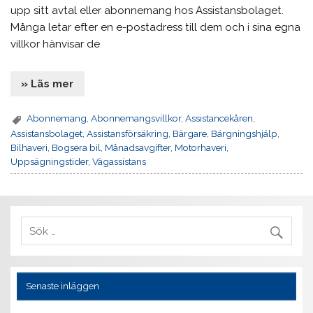
upp sitt avtal eller abonnemang hos Assistansbolaget.
Många letar efter en e-postadress till dem och i sina egna
villkor hänvisar de
» Läs mer
Abonnemang
,
Abonnemangsvillkor
,
Assistancekåren
,
Assistansbolaget
,
Assistansförsäkring
,
Bärgare
,
Bärgningshjälp
,
Bilhaveri
,
Bogsera bil
,
Månadsavgifter
,
Motorhaveri
,
Uppsägningstider
,
Vägassistans
Senaste inläggen