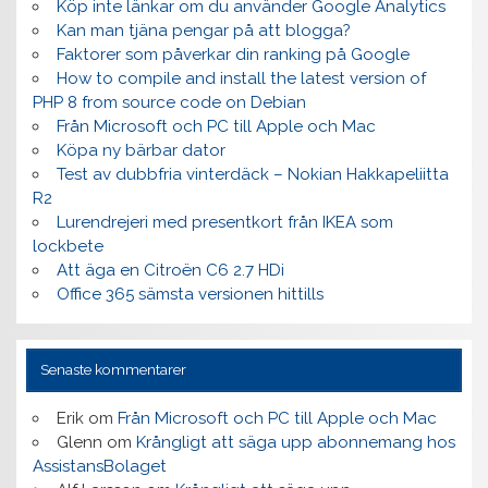
Köp inte länkar om du använder Google Analytics
Kan man tjäna pengar på att blogga?
Faktorer som påverkar din ranking på Google
How to compile and install the latest version of
PHP 8 from source code on Debian
Från Microsoft och PC till Apple och Mac
Köpa ny bärbar dator
Test av dubbfria vinterdäck – Nokian Hakkapeliitta
R2
Lurendrejeri med presentkort från IKEA som
lockbete
Att äga en Citroën C6 2.7 HDi
Office 365 sämsta versionen hittills
Senaste kommentarer
Erik
om
Från Microsoft och PC till Apple och Mac
Glenn
om
Krångligt att säga upp abonnemang hos
AssistansBolaget