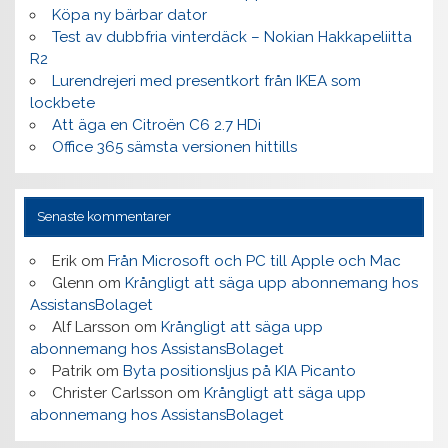
Köpa ny bärbar dator
Test av dubbfria vinterdäck – Nokian Hakkapeliitta
R2
Lurendrejeri med presentkort från IKEA som
lockbete
Att äga en Citroën C6 2.7 HDi
Office 365 sämsta versionen hittills
Senaste kommentarer
Erik
om
Från Microsoft och PC till Apple och Mac
Glenn
om
Krångligt att säga upp abonnemang hos
AssistansBolaget
Alf Larsson
om
Krångligt att säga upp
abonnemang hos AssistansBolaget
Patrik
om
Byta positionsljus på KIA Picanto
Christer Carlsson
om
Krångligt att säga upp
abonnemang hos AssistansBolaget