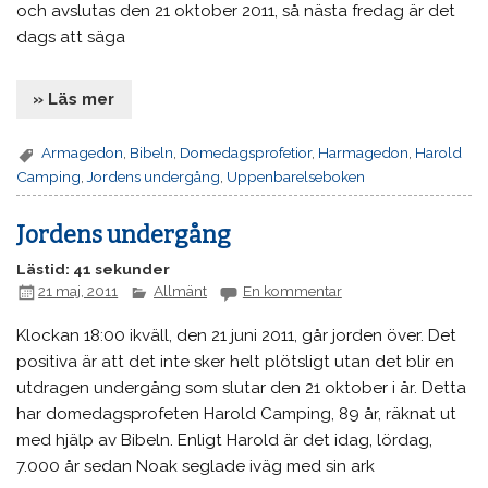
och avslutas den 21 oktober 2011, så nästa fredag är det
dags att säga
» Läs mer
Armagedon
,
Bibeln
,
Domedagsprofetior
,
Harmagedon
,
Harold
Camping
,
Jordens undergång
,
Uppenbarelseboken
Jordens undergång
Lästid: 41 sekunder
21 maj, 2011
Allmänt
En kommentar
Klockan 18:00 ikväll, den 21 juni 2011, går jorden över. Det
positiva är att det inte sker helt plötsligt utan det blir en
utdragen undergång som slutar den 21 oktober i år. Detta
har domedagsprofeten Harold Camping, 89 år, räknat ut
med hjälp av Bibeln. Enligt Harold är det idag, lördag,
7.000 år sedan Noak seglade iväg med sin ark