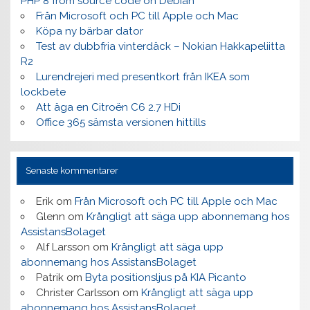
PHP 8 from source code on Debian
Från Microsoft och PC till Apple och Mac
Köpa ny bärbar dator
Test av dubbfria vinterdäck – Nokian Hakkapeliitta
R2
Lurendrejeri med presentkort från IKEA som
lockbete
Att äga en Citroën C6 2.7 HDi
Office 365 sämsta versionen hittills
Senaste kommentarer
Erik
om
Från Microsoft och PC till Apple och Mac
Glenn
om
Krångligt att säga upp abonnemang hos
AssistansBolaget
Alf Larsson
om
Krångligt att säga upp
abonnemang hos AssistansBolaget
Patrik
om
Byta positionsljus på KIA Picanto
Christer Carlsson
om
Krångligt att säga upp
abonnemang hos AssistansBolaget