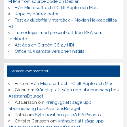
PHP 8 from source code on Debian
Från Microsoft och PC till Apple och Mac
Köpa ny bärbar dator
Test av dubbfria vinterdäck – Nokian Hakkapeliitta
R2
Lurendrejeri med presentkort från IKEA som
lockbete
Att äga en Citroën C6 2.7 HDi
Office 365 sämsta versionen hittills
Senaste kommentarer
Erik
om
Från Microsoft och PC till Apple och Mac
Glenn
om
Krångligt att säga upp abonnemang hos
AssistansBolaget
Alf Larsson
om
Krångligt att säga upp
abonnemang hos AssistansBolaget
Patrik
om
Byta positionsljus på KIA Picanto
Christer Carlsson
om
Krångligt att säga upp