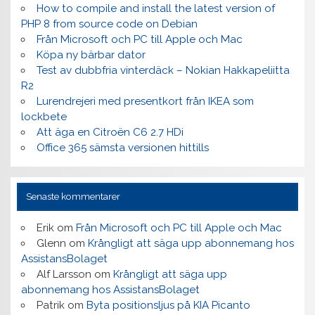
How to compile and install the latest version of
PHP 8 from source code on Debian
Från Microsoft och PC till Apple och Mac
Köpa ny bärbar dator
Test av dubbfria vinterdäck – Nokian Hakkapeliitta
R2
Lurendrejeri med presentkort från IKEA som
lockbete
Att äga en Citroën C6 2.7 HDi
Office 365 sämsta versionen hittills
Senaste kommentarer
Erik
om
Från Microsoft och PC till Apple och Mac
Glenn
om
Krångligt att säga upp abonnemang hos
AssistansBolaget
Alf Larsson
om
Krångligt att säga upp
abonnemang hos AssistansBolaget
Patrik
om
Byta positionsljus på KIA Picanto