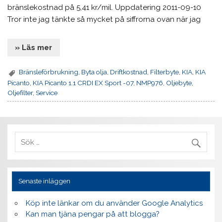
bränslekostnad på 5,41 kr/mil. Uppdatering 2011-09-10
Tror inte jag tänkte så mycket på siffrorna ovan när jag
» Läs mer
Bränsleförbrukning
,
Byta olja
,
Driftkostnad
,
Filterbyte
,
KIA
,
KIA
Picanto
,
KIA Picanto 1.1 CRDI EX Sport -07
,
NMP976
,
Oljebyte
,
Oljefilter
,
Service
Senaste inläggen
Köp inte länkar om du använder Google Analytics
Kan man tjäna pengar på att blogga?