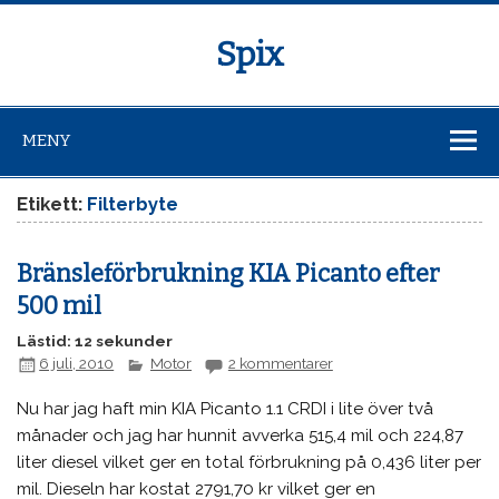
Spix
MENY
Etikett:
Filterbyte
Bränsleförbrukning KIA Picanto efter
500 mil
Lästid: 12 sekunder
6 juli, 2010
Motor
2 kommentarer
Nu har jag haft min KIA Picanto 1.1 CRDI i lite över två
månader och jag har hunnit avverka 515,4 mil och 224,87
liter diesel vilket ger en total förbrukning på 0,436 liter per
mil. Dieseln har kostat 2791,70 kr vilket ger en