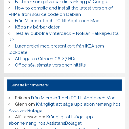
Faktorer som påverkar din ranking på Google
How to compile and install the latest version of
PHP 8 from source code on Debian
Från Microsoft och PC till Apple och Mac
Köpa ny bärbar dator
Test av dubbfria vinterdäck – Nokian Hakkapeliitta
R2
Lurendrejeri med presentkort från IKEA som
lockbete
Att äga en Citroën C6 2.7 HDi
Office 365 sämsta versionen hittills
Senaste kommentarer
Erik
om
Från Microsoft och PC till Apple och Mac
Glenn
om
Krångligt att säga upp abonnemang hos
AssistansBolaget
Alf Larsson
om
Krångligt att säga upp
abonnemang hos AssistansBolaget