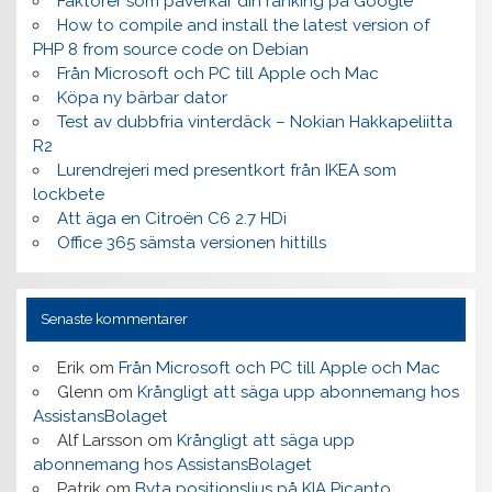
Faktorer som påverkar din ranking på Google
How to compile and install the latest version of
PHP 8 from source code on Debian
Från Microsoft och PC till Apple och Mac
Köpa ny bärbar dator
Test av dubbfria vinterdäck – Nokian Hakkapeliitta
R2
Lurendrejeri med presentkort från IKEA som
lockbete
Att äga en Citroën C6 2.7 HDi
Office 365 sämsta versionen hittills
Senaste kommentarer
Erik
om
Från Microsoft och PC till Apple och Mac
Glenn
om
Krångligt att säga upp abonnemang hos
AssistansBolaget
Alf Larsson
om
Krångligt att säga upp
abonnemang hos AssistansBolaget
Patrik
om
Byta positionsljus på KIA Picanto