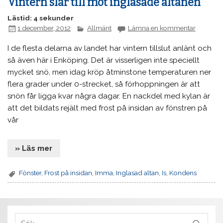
Vintern slår till mot inglasade altanen
Lästid: 4 sekunder
1 december, 2012
Allmänt
Lämna en kommentar
I de flesta delarna av landet har vintern tillslut anlänt och
så även här i Enköping. Det är visserligen inte speciellt
mycket snö, men idag kröp åtminstone temperaturen ner
flera grader under 0-strecket, så förhoppningen är att
snön får ligga kvar några dagar. En nackdel med kylan är
att det bildats rejält med frost på insidan av fönstren på
vår
» Läs mer
Fönster
,
Frost på insidan
,
Imma
,
Inglasad altan
,
Is
,
Kondens