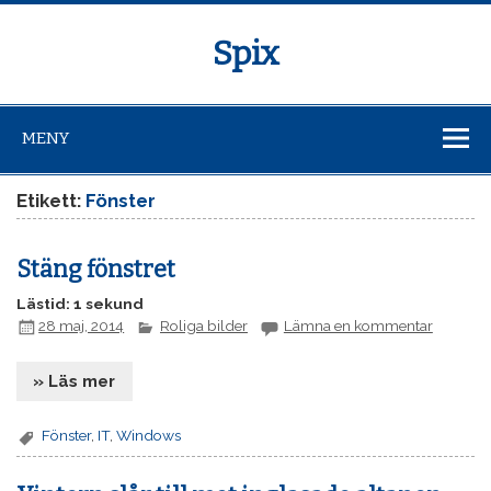
Spix
MENY
Etikett:
Fönster
Stäng fönstret
Lästid: 1 sekund
28 maj, 2014
Roliga bilder
Lämna en kommentar
» Läs mer
Fönster
,
IT
,
Windows