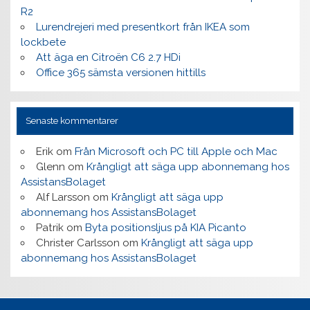
R2
Lurendrejeri med presentkort från IKEA som
lockbete
Att äga en Citroën C6 2.7 HDi
Office 365 sämsta versionen hittills
Senaste kommentarer
Erik
om
Från Microsoft och PC till Apple och Mac
Glenn
om
Krångligt att säga upp abonnemang hos
AssistansBolaget
Alf Larsson
om
Krångligt att säga upp
abonnemang hos AssistansBolaget
Patrik
om
Byta positionsljus på KIA Picanto
Christer Carlsson
om
Krångligt att säga upp
abonnemang hos AssistansBolaget