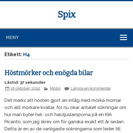
Spix
MENY
Etikett:
H4
Höstmörker och enögda bilar
Lästid: 37 sekunder
16 oktober, 2012
Motor
Lämna en kommentar
Det märks att hösten gjort sin intåg med mörka mornar
och allt mörkare kvällar, för nu ökar antalet sökningar om
hur man byter hel- och halvljuslamporna på en KIA
Picanto, som jag skrev om för ganska exakt ett år sedan.
Detta är en av de vanligaste sökningarna som leder till