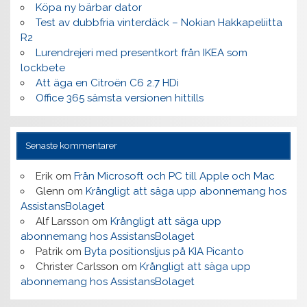
Köpa ny bärbar dator
Test av dubbfria vinterdäck – Nokian Hakkapeliitta
R2
Lurendrejeri med presentkort från IKEA som
lockbete
Att äga en Citroën C6 2.7 HDi
Office 365 sämsta versionen hittills
Senaste kommentarer
Erik
om
Från Microsoft och PC till Apple och Mac
Glenn
om
Krångligt att säga upp abonnemang hos
AssistansBolaget
Alf Larsson
om
Krångligt att säga upp
abonnemang hos AssistansBolaget
Patrik
om
Byta positionsljus på KIA Picanto
Christer Carlsson
om
Krångligt att säga upp
abonnemang hos AssistansBolaget