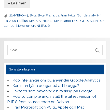
» Läs mer
22-MEKOH4
,
Byta
,
Byte
,
Framljus
,
Framlykta
,
Gör det själv
,
H4
,
Halvljus
,
Helljus
,
KIA
,
KIA Picanto
,
KIA Picanto 1.1 CRDI EX Sport -07
,
Lampa
,
Mekonomen
,
NMP976
Senaste inläggen
Köp inte länkar om du använder Google Analytics
Kan man tjäna pengar på att blogga?
Faktorer som påverkar din ranking på Google
How to compile and install the latest version of
PHP 8 from source code on Debian
Från Microsoft och PC till Apple och Mac