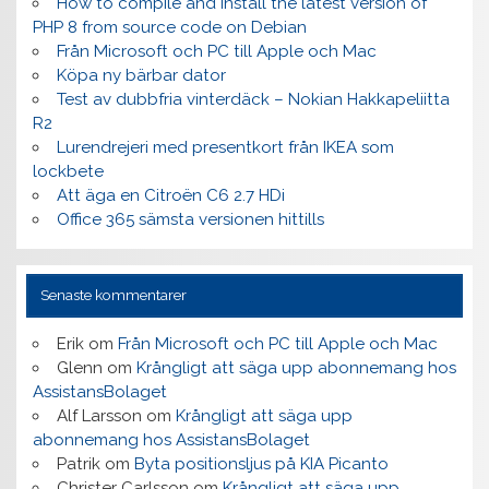
How to compile and install the latest version of
PHP 8 from source code on Debian
Från Microsoft och PC till Apple och Mac
Köpa ny bärbar dator
Test av dubbfria vinterdäck – Nokian Hakkapeliitta
R2
Lurendrejeri med presentkort från IKEA som
lockbete
Att äga en Citroën C6 2.7 HDi
Office 365 sämsta versionen hittills
Senaste kommentarer
Erik
om
Från Microsoft och PC till Apple och Mac
Glenn
om
Krångligt att säga upp abonnemang hos
AssistansBolaget
Alf Larsson
om
Krångligt att säga upp
abonnemang hos AssistansBolaget
Patrik
om
Byta positionsljus på KIA Picanto
Christer Carlsson
om
Krångligt att säga upp