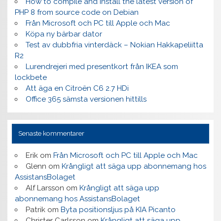
How to compile and install the latest version of
PHP 8 from source code on Debian
Från Microsoft och PC till Apple och Mac
Köpa ny bärbar dator
Test av dubbfria vinterdäck – Nokian Hakkapeliitta
R2
Lurendrejeri med presentkort från IKEA som
lockbete
Att äga en Citroën C6 2.7 HDi
Office 365 sämsta versionen hittills
Senaste kommentarer
Erik
om
Från Microsoft och PC till Apple och Mac
Glenn
om
Krångligt att säga upp abonnemang hos
AssistansBolaget
Alf Larsson
om
Krångligt att säga upp
abonnemang hos AssistansBolaget
Patrik
om
Byta positionsljus på KIA Picanto
Christer Carlsson
om
Krångligt att säga upp