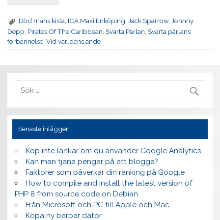
Död mans kista
,
ICA Maxi Enköping
,
Jack Sparrow
,
Johnny
Depp
,
Pirates Of The Caribbean
,
Svarta Pärlan
,
Svarta pärlans
förbannelse
,
Vid världens ände
Senaste inläggen
Köp inte länkar om du använder Google Analytics
Kan man tjäna pengar på att blogga?
Faktorer som påverkar din ranking på Google
How to compile and install the latest version of
PHP 8 from source code on Debian
Från Microsoft och PC till Apple och Mac
Köpa ny bärbar dator