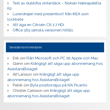
Test av dubbfria vinterdäck – Nokian Hakkapeliitta
R2
Lurendrejeri med presentkort från IKEA som
lockbete
Att äga en Citroën C6 2.7 HDi
Office 365 sämsta versionen hittills
Senaste kommentarer
Erik
om
Från Microsoft och PC till Apple och Mac
Glenn
om
Krångligt att säga upp abonnemang hos
AssistansBolaget
Alf Larsson
om
Krångligt att säga upp
abonnemang hos AssistansBolaget
Patrik
om
Byta positionsljus på KIA Picanto
Christer Carlsson
om
Krångligt att säga upp
abonnemang hos AssistansBolaget