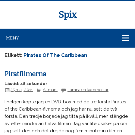
Spix
MENY
Etikett:
Pirates Of The Caribbean
Piratfilmerna
Lästid: 48 sekunder
25 maj, 2011
Allmänt
Lämna en kommentar
I helgen köpte jag en DVD-box med de tre första Pirates
of the Caribbean-filmerna och jag har nu sett de två
första. Den tredje började jag titta på ikväll, men stängde
av efter mindre än halva filmen. Jag var lite osäker på om
jag sett den och det dröjde nog fem minuter in i filmen