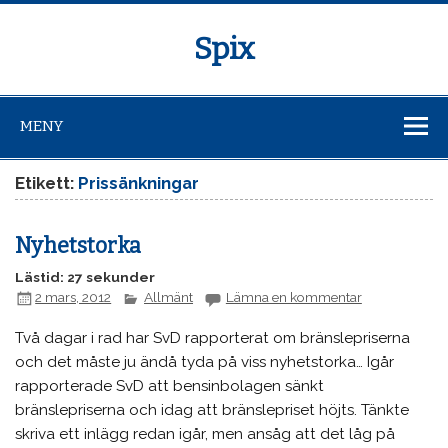
Spix
MENY
Etikett:
Prissänkningar
Nyhetstorka
Lästid: 27 sekunder
2 mars, 2012
Allmänt
Lämna en kommentar
Två dagar i rad har SvD rapporterat om bränslepriserna
och det måste ju ändå tyda på viss nyhetstorka… Igår
rapporterade SvD att bensinbolagen sänkt
bränslepriserna och idag att bränslepriset höjts. Tänkte
skriva ett inlägg redan igår, men ansåg att det låg på