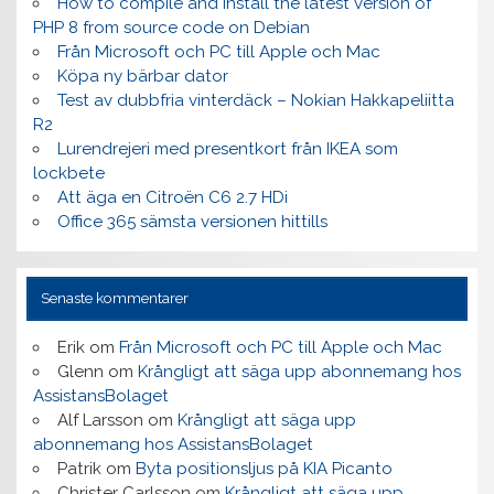
How to compile and install the latest version of
PHP 8 from source code on Debian
Från Microsoft och PC till Apple och Mac
Köpa ny bärbar dator
Test av dubbfria vinterdäck – Nokian Hakkapeliitta
R2
Lurendrejeri med presentkort från IKEA som
lockbete
Att äga en Citroën C6 2.7 HDi
Office 365 sämsta versionen hittills
Senaste kommentarer
Erik
om
Från Microsoft och PC till Apple och Mac
Glenn
om
Krångligt att säga upp abonnemang hos
AssistansBolaget
Alf Larsson
om
Krångligt att säga upp
abonnemang hos AssistansBolaget
Patrik
om
Byta positionsljus på KIA Picanto
Christer Carlsson
om
Krångligt att säga upp