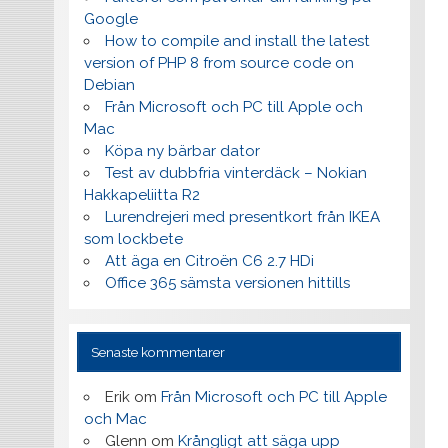
Google
How to compile and install the latest
version of PHP 8 from source code on
Debian
Från Microsoft och PC till Apple och
Mac
Köpa ny bärbar dator
Test av dubbfria vinterdäck – Nokian
Hakkapeliitta R2
Lurendrejeri med presentkort från IKEA
som lockbete
Att äga en Citroën C6 2.7 HDi
Office 365 sämsta versionen hittills
Senaste kommentarer
Erik
om
Från Microsoft och PC till Apple
och Mac
Glenn
om
Krångligt att säga upp