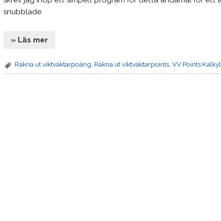
skrev jag ihop ett simpelt program för detta ändamål för ett a
snubblade
» Läs mer
Räkna ut viktväktarpoäng
,
Räkna ut viktväktarpoints
,
VV Points Kalkyl