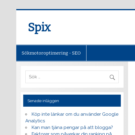
Spix
Sökmotoroptimering - SEO
Senaste inläggen
Köp inte länkar om du använder Google
Analytics
Kan man tjäna pengar på att blogga?
Faktorer som påverkar din ranking på