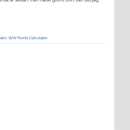
ntal år sedan, men hade glömt bort det tills jag
ator
,
WW Points Calculator