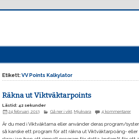
Etikett:
VV Points Kalkylator
Räkna ut Viktväktarpoints
Lästid: 42 sekunder
24 februari, 2013
Gå ner i vikt
,
Mjukvara
4 kommentarer
Är du med i Viktväktarna eller använder deras program/system 
så kanske ett program för att räkna ut Viktväktarpoäng- eller