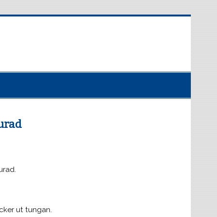
lurad
urad.
cker ut tungan.