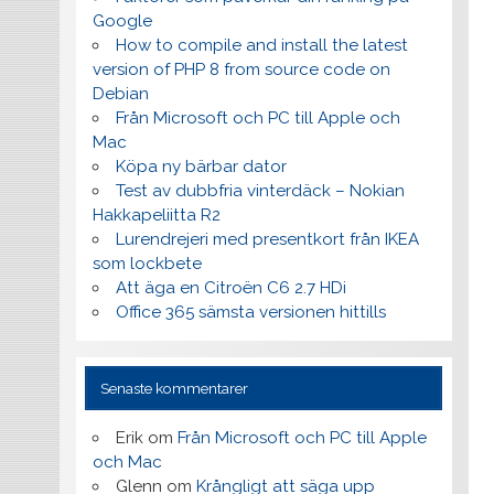
Google
How to compile and install the latest
version of PHP 8 from source code on
Debian
Från Microsoft och PC till Apple och
Mac
Köpa ny bärbar dator
Test av dubbfria vinterdäck – Nokian
Hakkapeliitta R2
Lurendrejeri med presentkort från IKEA
som lockbete
Att äga en Citroën C6 2.7 HDi
Office 365 sämsta versionen hittills
Senaste kommentarer
Erik
om
Från Microsoft och PC till Apple
och Mac
Glenn
om
Krångligt att säga upp