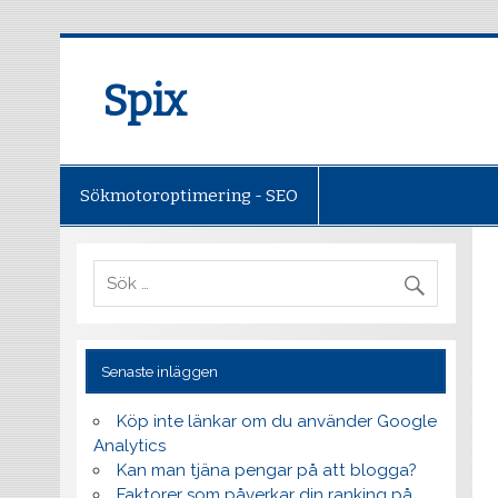
Spix
Sökmotoroptimering - SEO
Senaste inläggen
Köp inte länkar om du använder Google
Analytics
Kan man tjäna pengar på att blogga?
Faktorer som påverkar din ranking på