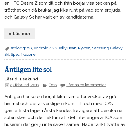
en HTC Desire Z som till och från börjar visa tecken på
trötthet och då brukar jag kika runt på vad som erbjuds,
och Galaxy S3 har varit en av kandidaterna
» Läs mer
#blogg100
,
Android 4.2.2 Jelly Bean
,
Rykten
,
Samsung Galaxy
S4
,
Specifikationer
Äntligen lite sol
Lästid: 1 sekund
27 februari, 2013
Foto
Lämna en kommentar
Äntligen har solen börjat kika fram efter veckor av grå
himmel och det är verkligen skönt. Till och med ICA’s
gamla trista lager i Årsta kändes trevligare att besöka när
solen sken och det faktum att det inte längre är ICA som
huserar i där gör ju inte saken sämre… Hade tänkt tvätta av