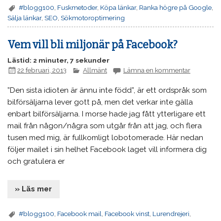
#blogg100
,
Fuskmetoder
,
Köpa länkar
,
Ranka högre på Google
,
Sälja länkar
,
SEO
,
Sökmotoroptimering
Vem vill bli miljonär på Facebook?
Lästid: 2 minuter, 7 sekunder
22 februari, 2013
Allmänt
Lämna en kommentar
”Den sista idioten är ännu inte född”, är ett ordspråk som
bilförsäljarna lever gott på, men det verkar inte gälla
enbart bilförsäljarna. I morse hade jag fått ytterligare ett
mail från någon/några som utgår från att jag, och flera
tusen med mig, är fullkomligt lobotomerade. Här nedan
följer mailet i sin helhet Facebook laget vill informera dig
och gratulera er
» Läs mer
#blogg100
,
Facebook mail
,
Facebook vinst
,
Lurendrejeri
,