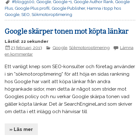
#blogg100
,
Google
,
Google +1
,
Google Author Rank
,
Google
Plus
,
Google Plus profil
,
Google Publisher
,
Hamna i topp hos
Google
,
SEO
,
Sökmotoroptimering
Google skärper tonen mot köpta länkar
Lästid: 22 sekunder
23 februari, 2013
Google
,
Sökmotoroptimering
Lämna
en kommentar
Ett vanligt knep som SEO-konsulter och företag använder
i sin ”sökmotoroptimering” för att höja en sidas rankning
hos Google har varit att köpa länkar från andra
högrankade sidor, men detta är något som strider mot
Googles policy och nu verkar Google skärpa tonen vad
gäller köpta länkar. Det är SearchEngineLand som skriver
om detta i ett inlägg och hänvisar till
» Läs mer