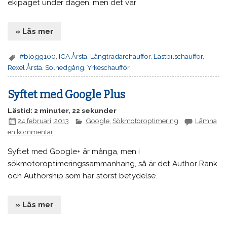
ekipaget under dagen, men det var
» Läs mer
#blogg100
,
ICA Årsta
,
Långtradarchaufför
,
Lastbilschaufför
,
Rexel Årsta
,
Solnedgång
,
Yrkeschaufför
Syftet med Google Plus
Lästid: 2 minuter, 22 sekunder
24 februari, 2013
Google
,
Sökmotoroptimering
Lämna
en kommentar
Syftet med Google+ är många, men i
sökmotoroptimeringssammanhang, så är det Author Rank
och Authorship som har störst betydelse.
» Läs mer