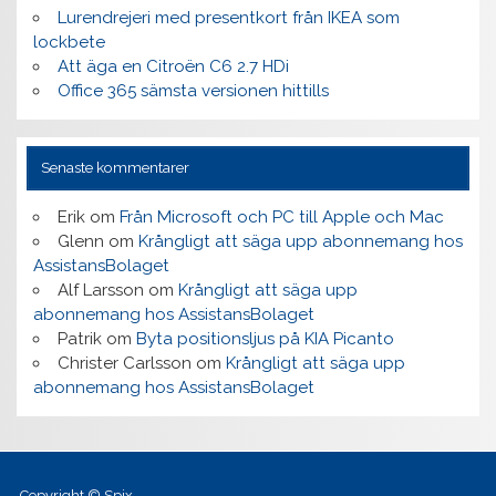
Lurendrejeri med presentkort från IKEA som
lockbete
Att äga en Citroën C6 2.7 HDi
Office 365 sämsta versionen hittills
Senaste kommentarer
Erik
om
Från Microsoft och PC till Apple och Mac
Glenn
om
Krångligt att säga upp abonnemang hos
AssistansBolaget
Alf Larsson
om
Krångligt att säga upp
abonnemang hos AssistansBolaget
Patrik
om
Byta positionsljus på KIA Picanto
Christer Carlsson
om
Krångligt att säga upp
abonnemang hos AssistansBolaget
Copyright © Spix