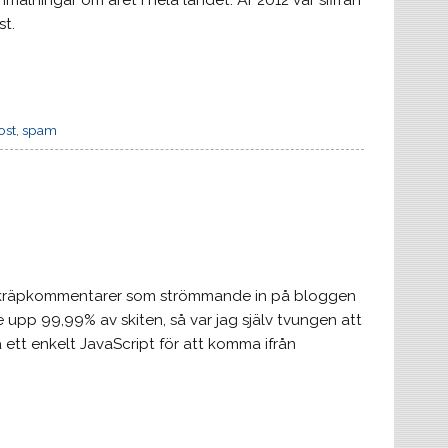
lningar om året i hela landet. År 2012 var siffran
st.
ost
,
spam
a skräpkommentarer som strömmande in på bloggen
e upp 99,99% av skiten, så var jag själv tvungen att
a ett enkelt JavaScript för att komma ifrån