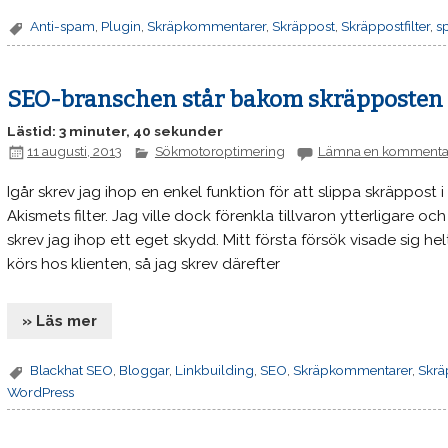
Anti-spam
,
Plugin
,
Skräpkommentarer
,
Skräppost
,
Skräppostfilter
,
s
SEO-branschen står bakom skräpposten
Lästid: 3 minuter, 40 sekunder
11 augusti, 2013
Sökmotoroptimering
Lämna en kommenta
Igår skrev jag ihop en enkel funktion för att slippa skräppost
Akismets filter. Jag ville dock förenkla tillvaron ytterligar
skrev jag ihop ett eget skydd. Mitt första försök visade sig 
körs hos klienten, så jag skrev därefter
» Läs mer
Blackhat SEO
,
Bloggar
,
Linkbuilding
,
SEO
,
Skräpkommentarer
,
Skrä
WordPress