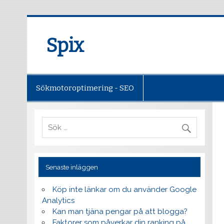
Spix
Sökmotoroptimering - SEO
Senaste inläggen
Köp inte länkar om du använder Google
Analytics
Kan man tjäna pengar på att blogga?
Faktorer som påverkar din ranking på