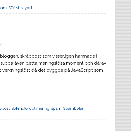
pam
,
SPAM-skydd
r
 i bloggen, skräppost som visserligen hamnade i
e och slippa även detta meningslösa moment och därav
helt verkningslöst då det byggde på JavaScript som
ppost
,
Sökmotoroptimering
,
spam
,
Spambotar
,