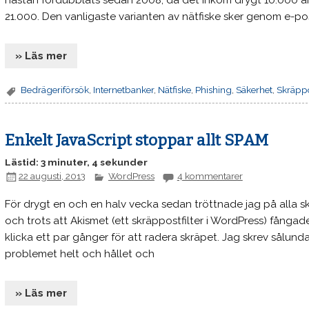
nästan fördubblats sedan 2008, då det inkom drygt 10.000 anmä
21.000. Den vanligaste varianten av nätfiske sker genom e-po
» Läs mer
Bedrägeriförsök
,
Internetbanker
,
Nätfiske
,
Phishing
,
Säkerhet
,
Skräpp
Enkelt JavaScript stoppar allt SPAM
Lästid: 3 minuter, 4 sekunder
22 augusti, 2013
WordPress
4 kommentarer
För drygt en och en halv vecka sedan tröttnade jag på all
och trots att Akismet (ett skräppostfilter i WordPress) fångad
klicka ett par gånger för att radera skräpet. Jag skrev sålund
problemet helt och hållet och
» Läs mer