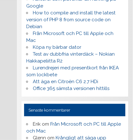
Google
How to compile and install the latest
version of PHP 8 from source code on
Debian
Från Microsoft och PC till Apple och
Mac
Köpa ny bärbar dator
Test av dubbfria vinterdäck – Nokian
Hakkapeliitta R2
Lurendrejeri med presentkort från IKEA
som lockbete
Att äga en Citroën C6 2.7 HDi
Office 365 sämsta versionen hittills
Senaste kommentarer
Erik
om
Från Microsoft och PC till Apple
och Mac
Glenn
om
Krångligt att säga upp