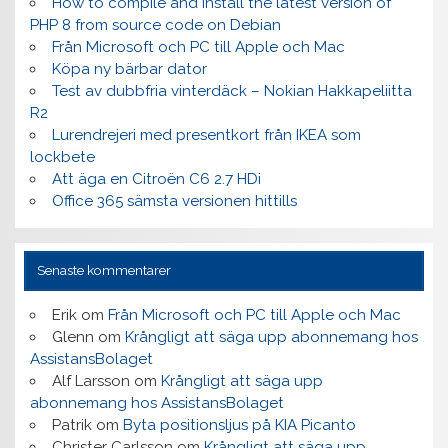
How to compile and install the latest version of
PHP 8 from source code on Debian
Från Microsoft och PC till Apple och Mac
Köpa ny bärbar dator
Test av dubbfria vinterdäck – Nokian Hakkapeliitta
R2
Lurendrejeri med presentkort från IKEA som
lockbete
Att äga en Citroën C6 2.7 HDi
Office 365 sämsta versionen hittills
Senaste kommentarer
Erik
om
Från Microsoft och PC till Apple och Mac
Glenn
om
Krångligt att säga upp abonnemang hos
AssistansBolaget
Alf Larsson
om
Krångligt att säga upp
abonnemang hos AssistansBolaget
Patrik
om
Byta positionsljus på KIA Picanto
Christer Carlsson
om
Krångligt att säga upp