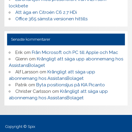
lockbete
Att äga en Citroën C6 2.7 HDi
Office 365 sämsta versionen hittills
Senaste kommentarer
Erik
om
Från Microsoft och PC till Apple och Mac
Glenn
om
Krångligt att säga upp abonnemang hos
AssistansBolaget
Alf Larsson
om
Krångligt att säga upp
abonnemang hos AssistansBolaget
Patrik
om
Byta positionsljus på KIA Picanto
Christer Carlsson
om
Krångligt att säga upp
abonnemang hos AssistansBolaget
Copyright © Spix