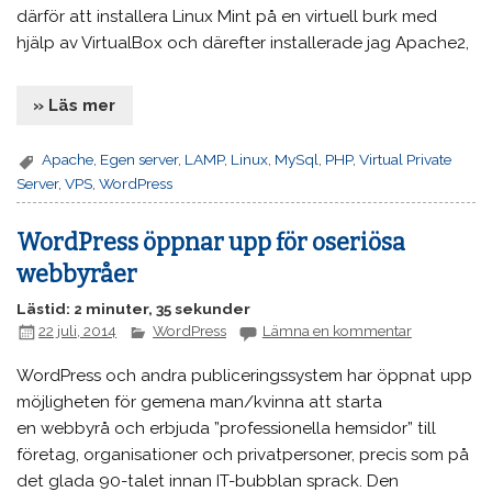
därför att installera Linux Mint på en virtuell burk med
hjälp av VirtualBox och därefter installerade jag Apache2,
» Läs mer
Apache
,
Egen server
,
LAMP
,
Linux
,
MySql
,
PHP
,
Virtual Private
Server
,
VPS
,
WordPress
WordPress öppnar upp för oseriösa
webbyråer
Lästid: 2 minuter, 35 sekunder
22 juli, 2014
WordPress
Lämna en kommentar
WordPress och andra publiceringssystem har öppnat upp
möjligheten för gemena man/kvinna att starta
en webbyrå och erbjuda ”professionella hemsidor” till
företag, organisationer och privatpersoner, precis som på
det glada 90-talet innan IT-bubblan sprack. Den