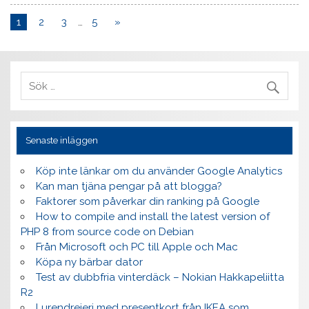
1
2
3
…
5
»
Senaste inläggen
Köp inte länkar om du använder Google Analytics
Kan man tjäna pengar på att blogga?
Faktorer som påverkar din ranking på Google
How to compile and install the latest version of
PHP 8 from source code on Debian
Från Microsoft och PC till Apple och Mac
Köpa ny bärbar dator
Test av dubbfria vinterdäck – Nokian Hakkapeliitta
R2
Lurendrejeri med presentkort från IKEA som