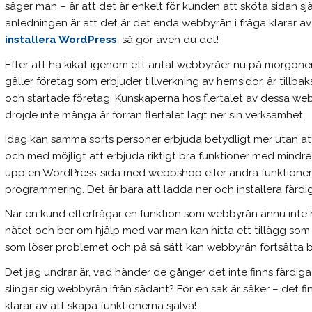
säger man – är att det är enkelt för kunden att sköta sidan sjä
anledningen är att det är det enda webbyrån i fråga klarar av
installera WordPress
, så gör även du det!
Efter att ha kikat igenom ett antal webbyråer nu på morgonen
gäller företag som erbjuder tillverkning av hemsidor, är tillb
och startade företag. Kunskaperna hos flertalet av dessa web
dröjde inte många år förrän flertalet lagt ner sin verksamhet.
Idag kan samma sorts personer erbjuda betydligt mer utan att f
och med möjligt att erbjuda riktigt bra funktioner med mindre
upp en WordPress-sida med webbshop eller andra funktioner 
programmering. Det är bara att ladda ner och installera färdig
När en kund efterfrågar en funktion som webbyrån ännu inte ha
nätet och ber om hjälp med var man kan hitta ett tillägg som
som löser problemet och på så sätt kan webbyrån fortsätta b
Det jag undrar är, vad händer de gånger det inte finns färdiga
slingar sig webbyrån ifrån sådant? För en sak är säker – det f
klarar av att skapa funktionerna själva!