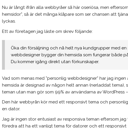
Nu är långt ifrån alla webbyråer så här oseriösa, men eftersom 
hemsidor”, så är det många klåpare som ser chansen att tjän
lyckas.
Ett av företagen jag läste om skrev följande:
Öka din försäljning och nå helt nya kundgrupper med en 
webbdesigner bygger din hemsida som fungerar både på d
Du kommer igång direkt utan förkunskaper.
Vad som menas med ”personlig webbdesigner” har jag ingen
hemsida är designad av någon helt annan (nerladdat tema), så
teman utan man gör som 99% av användarna av WordPress – ma
Den här webbyrån kör med ett responsivt tema och personligen
en dator.
Jag är ingen stor entusiast av responsiva teman eftersom jag 
föredra att ha ett vanligt tema för datorer och ett responsivt f