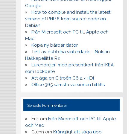
Google
How to compile and install the latest
version of PHP 8 from source code on
Debian
Från Microsoft och PC till Apple och
Mac
Köpa ny bärbar dator
Test av dubbfria vinterdäck – Nokian
Hakkapeliitta R2
Lurendrejeri med presentkort från IKEA
som lockbete
Att äga en Citroën C6 2.7 HDi
Office 365 sämsta versionen hittills
Senaste kommentarer
Erik
om
Från Microsoft och PC till Apple
och Mac
Glenn
om
Krångligt att säga upp