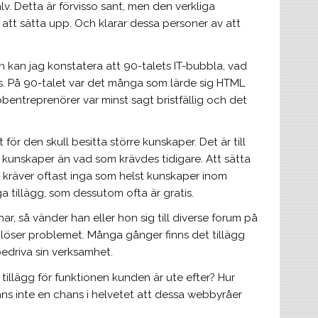
lv. Detta är förvisso sant, men den verkliga
 att sätta upp. Och klarar dessa personer av att
 kan jag konstatera att 90-talets IT-bubbla, vad
aks. På 90-talet var det många som lärde sig HTML
bentreprenörer var minst sagt bristfällig och det
ör den skull besitta större kunskaper. Det är till
 kunskaper än vad som krävdes tidigare. Att sätta
kräver oftast inga som helst kunskaper inom
a tillägg, som dessutom ofta är gratis.
r, så vänder han eller hon sig till diverse forum på
 löser problemet. Många gånger finns det tillägg
edriva sin verksamhet.
 tillägg för funktionen kunden är ute efter? Hur
inns inte en chans i helvetet att dessa webbyråer