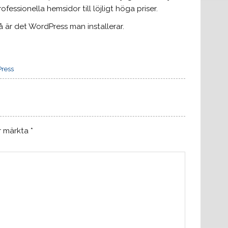
fessionella hemsidor till löjligt höga priser.
 är det WordPress man installerar.
ress
är märkta
*