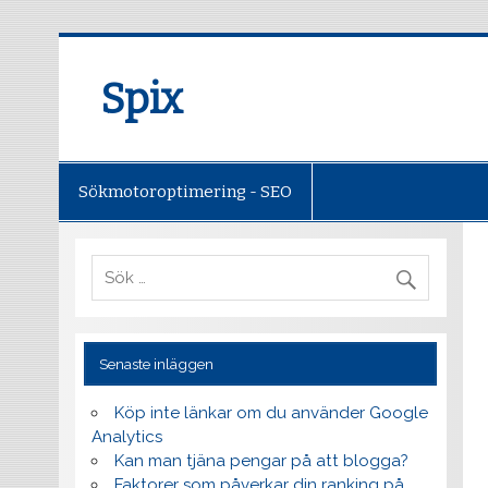
Spix
Sökmotoroptimering - SEO
Senaste inläggen
Köp inte länkar om du använder Google
Analytics
Kan man tjäna pengar på att blogga?
Faktorer som påverkar din ranking på