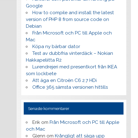
Google
How to compile and install the latest
version of PHP 8 from source code on
Debian
Från Microsoft och PC till Apple och
Mac
Köpa ny bärbar dator
Test av dubbfria vinterdäck – Nokian
Hakkapeliitta R2
Lurendrejeri med presentkort från IKEA
som lockbete
Att äga en Citroën C6 2.7 HDi
Office 365 sämsta versionen hittills
Senaste kommentarer
Erik
om
Från Microsoft och PC till Apple
och Mac
Glenn
om
Krångligt att säga upp