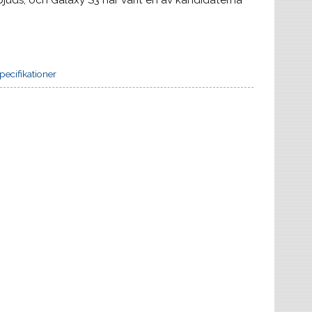
bjuds, och Galaxy S3 har varit en av kandidaterna
pecifikationer