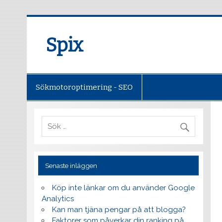
Spix
Sökmotoroptimering - SEO
Senaste inläggen
Köp inte länkar om du använder Google
Analytics
Kan man tjäna pengar på att blogga?
Faktorer som påverkar din ranking på