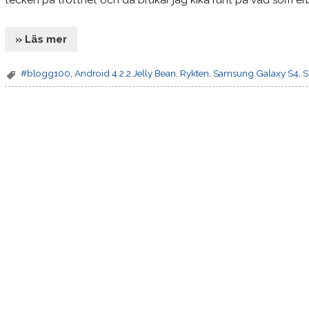
tecken på trötthet och då brukar jag kika runt på vad som er
» Läs mer
#blogg100
,
Android 4.2.2 Jelly Bean
,
Rykten
,
Samsung Galaxy S4
,
S