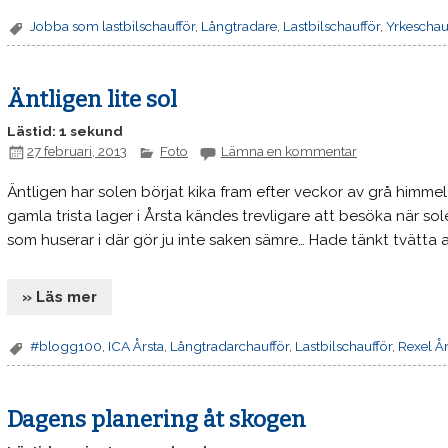
Jobba som lastbilschaufför
,
Långtradare
,
Lastbilschaufför
,
Yrkeschau
Äntligen lite sol
Lästid: 1 sekund
27 februari, 2013
Foto
Lämna en kommentar
Äntligen har solen börjat kika fram efter veckor av grå himmel 
gamla trista lager i Årsta kändes trevligare att besöka när so
som huserar i där gör ju inte saken sämre… Hade tänkt tvätta
» Läs mer
#blogg100
,
ICA Årsta
,
Långtradarchaufför
,
Lastbilschaufför
,
Rexel År
Dagens planering åt skogen