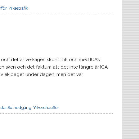
fför
,
Yrkestrafik
och det är verkligen skönt. Till och med ICA’s
len sken och det faktum att det inte längre är ICA
 av ekipaget under dagen, men det var
sta
,
Solnedgång
,
Yrkeschaufför