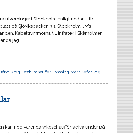
a utkörningar i Stockholm enligt nedan. Lite
plats på Sjöviksbacken 39, Stockholm. JM’s
anden. Kabeltrummorna till Infratek i Skärholmen
 enda jag
,
Järva Krog
,
Lastbilschaufför
,
Lossning
,
Maria Sofias Väg
,
lar
iken kan nog varenda yrkeschaufför skriva under på