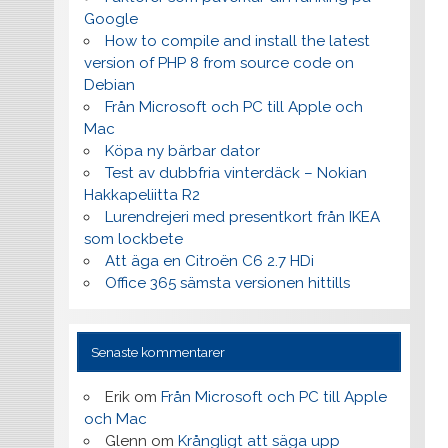
Google
How to compile and install the latest
version of PHP 8 from source code on
Debian
Från Microsoft och PC till Apple och
Mac
Köpa ny bärbar dator
Test av dubbfria vinterdäck – Nokian
Hakkapeliitta R2
Lurendrejeri med presentkort från IKEA
som lockbete
Att äga en Citroën C6 2.7 HDi
Office 365 sämsta versionen hittills
Senaste kommentarer
Erik
om
Från Microsoft och PC till Apple
och Mac
Glenn
om
Krångligt att säga upp