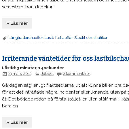
önska mig välkommen tillbaka efter semestern och meddela va
semestern: börja klockan
» Läs mer
Långtradarchaufför
,
Lastbilschaufför
,
Stockholmstrafiken
Irriterande väntetider för oss lastbilscha
Lästid: 3 minuter, 14 sekunder
23 mars, 2013
Jobbet
2 kommentarer
Gårdagen såg, enligt fraktsedlarna, ut att kunna bli en bra d
för att det inträffade några incidenter eller liknande, utan 
åt. Det började redan på första stället, en liten stålfirma i Hjä
bara en
» Läs mer