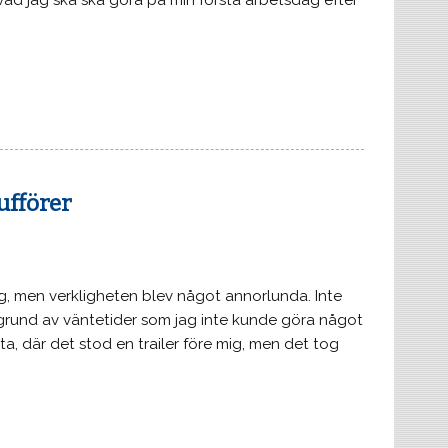
d jag ska ska göra på min första arbetsdag efter
ufförer
ag, men verkligheten blev något annorlunda. Inte
på grund av väntetider som jag inte kunde göra något
lsta, där det stod en trailer före mig, men det tog