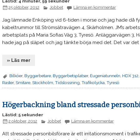
Lästid: 4 minuter, 59 sekunder
25 oktober, 2012
Jobbet
Lämna en kommentar
Jag lämnade Enköping vid 6-tiden i morse och jag hade då fyr
kabeltrummor till Strömsätravägen 4, Skärholmen. JM’s arbets
arbetsplats på Maria Sofias Väg 3, Tyresö. Anläggarvägen 3, H
hade jag på släpet och jag tänkte börja med det. Det var det
» Läs mer
Bilköer
,
Byggarbetare
,
Byggarbetsplatser
,
Eugeniatunneln
,
HDX 312
Raster
,
Smitare
,
Stockholm
,
Tidslossning
,
Trafikolycka
,
Tyresö
Högerbackning bland stressade personbi
Lästid: 5 sekunder
2 oktober, 2012
Jobbet
Lämna en kommentar
Att stressade personbilsförare är ett irritationsmoment i traf