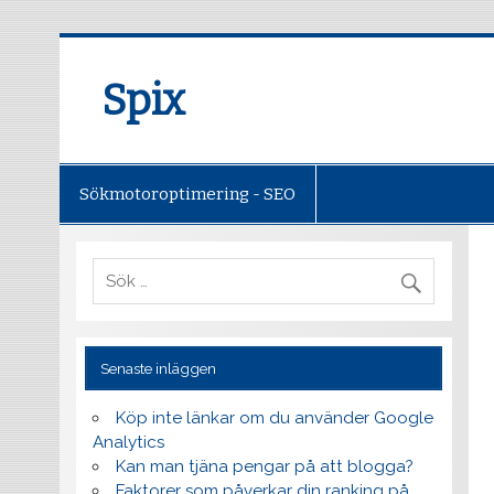
Spix
Sökmotoroptimering - SEO
Senaste inläggen
Köp inte länkar om du använder Google
Analytics
Kan man tjäna pengar på att blogga?
Faktorer som påverkar din ranking på