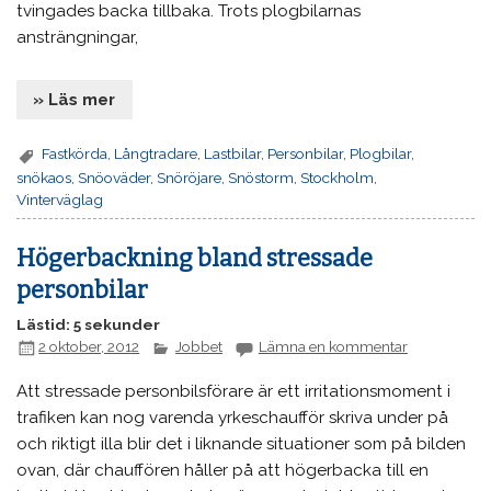
tvingades backa tillbaka. Trots plogbilarnas
ansträngningar,
» Läs mer
Fastkörda
,
Långtradare
,
Lastbilar
,
Personbilar
,
Plogbilar
,
snökaos
,
Snöoväder
,
Snöröjare
,
Snöstorm
,
Stockholm
,
Vinterväglag
Högerbackning bland stressade
personbilar
Lästid: 5 sekunder
2 oktober, 2012
Jobbet
Lämna en kommentar
Att stressade personbilsförare är ett irritationsmoment i
trafiken kan nog varenda yrkeschaufför skriva under på
och riktigt illa blir det i liknande situationer som på bilden
ovan, där chauffören håller på att högerbacka till en