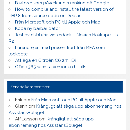
Faktorer som påverkar din ranking på Google
How to compile and install the latest version of
PHP 8 from source code on Debian
Från Microsoft och PC till Apple och Mac
Köpa ny bärbar dator
Test av dubbfria vinterdäck – Nokian Hakkapeliitta
R2
Lurendrejeri med presentkort från IKEA som
lockbete
Att äga en Citroën C6 2.7 HDi
Office 365 sämsta versionen hittills
Senaste kommentarer
Erik
om
Från Microsoft och PC till Apple och Mac
Glenn
om
Krångligt att säga upp abonnemang hos
AssistansBolaget
Alf Larsson
om
Krångligt att säga upp
abonnemang hos AssistansBolaget