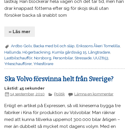
lastkaj. Han blockerar hela vägen och det tar tid, men han
drar knappast fötterna efter sig för skojs skull utan
försöker backa så snabbt som
» Läs mer
Ardbo Golv
,
Backa med bil och släp
,
Erikssons Åkeri Tomelilla
,
Hallunda
,
Högerbackning
,
Kumla gårdsväg 15
,
Långtradare
,
Lastbilschaufför
,
Norsborg
,
Personbilar
,
Stressade
,
UUZ853
,
Yrkeschaufförer
,
Yrkesförare
Ska Volvo försvinna helt från Sverige?
Lästid: 45 sekunder
14 september, 2010
Politik
Lämna en kommentar
Enligt en artikel på Expressen, så vill kineserna bygga tre
fabriker i Kina för produktion av Volvobilar. Man räknar
med att kunna tillverka uppemot 300.000 bilar årligen –
mer än dubbelt så mycket mot dagens volym. Med en