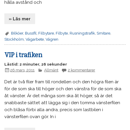
hålla avstånd och
» Läs mer
Bilköer
,
Bussfil
,
Filbytare
,
Filbyte
,
Rusningstrafik
,
Smitare
,
Stockholm
,
Vägarbete
,
Vägren
VIP i trafiken
Lästid: 2 minuter, 26 sekunder
26 mars, 2011
Allmänt
2 kommentarer
Det är två filer fram till rondellen och den högra filen är
för de som ska till höger och den vänstra för de som ska
åt vänster. Är det många som ska åt höger, så är det
snabbaste sättet att lägga sig i den tomma vänsterfilen
och blåsa förbi alla andra, precis som lastbilen i
vänsterfilen ovan gör. In i