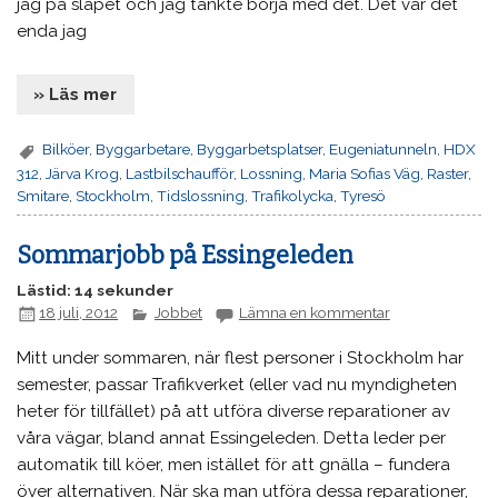
jag på släpet och jag tänkte börja med det. Det var det
enda jag
» Läs mer
Bilköer
,
Byggarbetare
,
Byggarbetsplatser
,
Eugeniatunneln
,
HDX
312
,
Järva Krog
,
Lastbilschaufför
,
Lossning
,
Maria Sofias Väg
,
Raster
,
Smitare
,
Stockholm
,
Tidslossning
,
Trafikolycka
,
Tyresö
Sommarjobb på Essingeleden
Lästid: 14 sekunder
18 juli, 2012
Jobbet
Lämna en kommentar
Mitt under sommaren, när flest personer i Stockholm har
semester, passar Trafikverket (eller vad nu myndigheten
heter för tillfället) på att utföra diverse reparationer av
våra vägar, bland annat Essingeleden. Detta leder per
automatik till köer, men istället för att gnälla – fundera
över alternativen. När ska man utföra dessa reparationer,