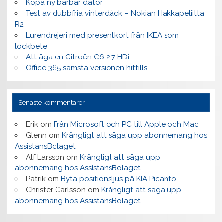
Köpa ny bärbar dator
Test av dubbfria vinterdäck – Nokian Hakkapeliitta
R2
Lurendrejeri med presentkort från IKEA som
lockbete
Att äga en Citroën C6 2.7 HDi
Office 365 sämsta versionen hittills
Senaste kommentarer
Erik
om
Från Microsoft och PC till Apple och Mac
Glenn
om
Krångligt att säga upp abonnemang hos
AssistansBolaget
Alf Larsson
om
Krångligt att säga upp
abonnemang hos AssistansBolaget
Patrik
om
Byta positionsljus på KIA Picanto
Christer Carlsson
om
Krångligt att säga upp
abonnemang hos AssistansBolaget