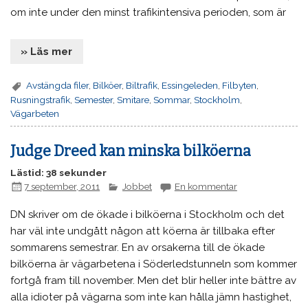
om inte under den minst trafikintensiva perioden, som är
» Läs mer
Avstängda filer
,
Bilköer
,
Biltrafik
,
Essingeleden
,
Filbyten
,
Rusningstrafik
,
Semester
,
Smitare
,
Sommar
,
Stockholm
,
Vägarbeten
Judge Dreed kan minska bilköerna
Lästid: 38 sekunder
7 september, 2011
Jobbet
En kommentar
DN skriver om de ökade i bilköerna i Stockholm och det
har väl inte undgått någon att köerna är tillbaka efter
sommarens semestrar. En av orsakerna till de ökade
bilköerna är vägarbetena i Söderledstunneln som kommer
fortgå fram till november. Men det blir heller inte bättre av
alla idioter på vägarna som inte kan hålla jämn hastighet,