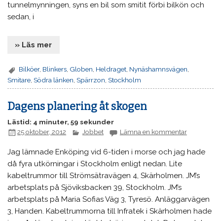
tunnelmynningen, syns en bil som smitit förbi bilkön och
sedan, i
» Läs mer
Bilköer
,
Blinkers
,
Globen
,
Heldraget
,
Nynäshamnsvägen
,
Smitare
,
Södra länken
,
Spärrzon
,
Stockholm
Dagens planering åt skogen
Lästid: 4 minuter, 59 sekunder
25 oktober, 2012
Jobbet
Lämna en kommentar
Jag lämnade Enköping vid 6-tiden i morse och jag hade
då fyra utkörningar i Stockholm enligt nedan. Lite
kabeltrummor till Strömsätravägen 4, Skärholmen. JM’s
arbetsplats på Sjöviksbacken 39, Stockholm. JM’s
arbetsplats på Maria Sofias Väg 3, Tyresö. Anläggarvägen
3, Handen. Kabeltrummorna till Infratek i Skärholmen hade