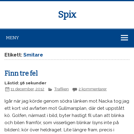
Spix
MENY
Etikett:
Smitare
Finn tre fel
Lästid: 56 sekunder
11 december, 2012
Trafiken
2 kommentarer
Igår när jag körde genom södra länken mot Nacka tog jag
ett kort vid avfarten mot Gullmarsplan, där det uppstått
kö. Golfen, närmast i bild, byter hastigt fil utan att blinka
och bilen framför, som visserligen blinkar (syns inte på
bilden), kör över heldraget. Lite längre fram, precis i