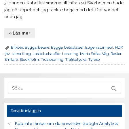
3, Handen. Kabeltrummorna till Infratek i Skärholmen hade
jag på släpet och jag tänkte börja med det. Det var det
enda jag
» Läs mer
Bilköer
,
Byggarbetare
,
Byggarbetsplatser
,
Eugeniatunneln
,
HDX
312
,
Järva Krog
,
Lastbilschaufför
,
Lossning
,
Maria Sofias Väg
,
Raster
,
Smitare
,
Stockholm
,
Tidslossning
,
Trafikolycka
,
Tyresö
Senaste inläggen
Köp inte länkar om du använder Google Analytics