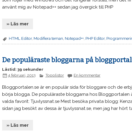
som följer med Windows och det fungerar förstås, men det fin
använt mig av Notepad++ sedan jag övergick till PHP
» Läs mer
HTML Editor
,
Modifiera teman
,
Notepad++
,
PHP Editor
,
Programmeri
De populäraste bloggarna på bloggporta
Lästid: 39 sekunder
4 februari, 2013
Topplistor
En kommentar
Bloggportalen.se är en populär sida för bloggare och de erb
börja blogga. De populäraste bloggarna hos Bloggportalen ä
valda favorit: Tjuvlyssnat.se Mest besöka privata blogg: Ken
sidan jag besökt av dessa är tjuvlyssnat.se, men jag har hört
» Läs mer