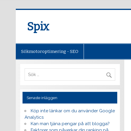
Spix
Sökmotoroptimering - SEO
Senaste inläggen
Köp inte länkar om du använder Google
Analytics
Kan man tjäna pengar på att blogga?
Faktorer som påverkar din ranking på