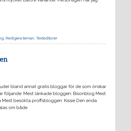
ns mycket bättre varianter. Personligen har jag
ng
,
Redigera teman
,
Texteditorer
len
juder bland annat gratis bloggar för de som önskar
r följande: Mest länkade bloggen: Bisonblog Mest
za Mest besökta proffsbloggen: Kissie Den enda
 talas om både