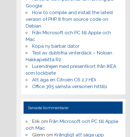
Google
How to compile and install the latest
version of PHP 8 from source code on
Debian
Från Microsoft och PC till Apple och
Mac
Köpa ny bärbar dator
Test av dubbfria vinterdäck – Nokian
Hakkapeliitta R2
Lurendrejeri med presentkort från IKEA
som lockbete
Att äga en Citroën C6 2.7 HDi
Office 365 sämsta versionen hittills
Senaste kommentarer
Erik
om
Från Microsoft och PC till Apple
och Mac
Glenn
om
Krångligt att säga upp