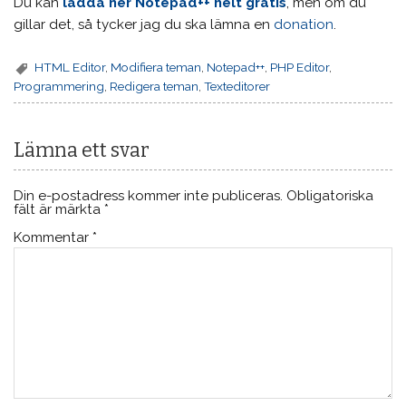
Du kan
ladda ner Notepad++ helt gratis
, men om du
gillar det, så tycker jag du ska lämna en
donation
.
HTML Editor
,
Modifiera teman
,
Notepad++
,
PHP Editor
,
Programmering
,
Redigera teman
,
Texteditorer
Lämna ett svar
Din e-postadress kommer inte publiceras.
Obligatoriska
fält är märkta
*
Kommentar
*