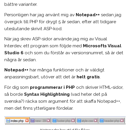
bättre varianter.
Personligen har jag använt mig av
Notepad++
sedan jag
övergick till PHP för drygt 5 år sedan, efter att tidigare
uteslutande skrivit ASP-kod.
När jag skrev ASP-sidor använde jag mig av Visual
Interdev, ett program som följde med
Microsofts Visual
Studio 6
och som du förstår av versionsnumret, så är det
några år sedan.
Notepad++
har många funktioner och är väldigt
anpassningsbart, utöver att det är
helt gratis
.
För dig som
programmerar i PHP
och skriver HTML-sidor,
så borde
Syntax Highlightning
(vad heter det på
svenska?) räcka som argument för att skaffa Notepad++,
men det finns ytterligare fördelar.
Notepad++ har stöd för flikar