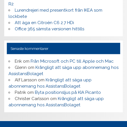
R2
Lurendrejeri med presentkort från IKEA som
lockbete
Att äga en Citroën C6 2.7 HDi
Office 365 sämsta versionen hittills
Senaste kommentarer
Erik
om
Från Microsoft och PC till Apple och Mac
Glenn
om
Krångligt att säga upp abonnemang hos
AssistansBolaget
Alf Larsson
om
Krångligt att säga upp
abonnemang hos AssistansBolaget
Patrik
om
Byta positionsljus på KIA Picanto
Christer Carlsson
om
Krångligt att säga upp
abonnemang hos AssistansBolaget