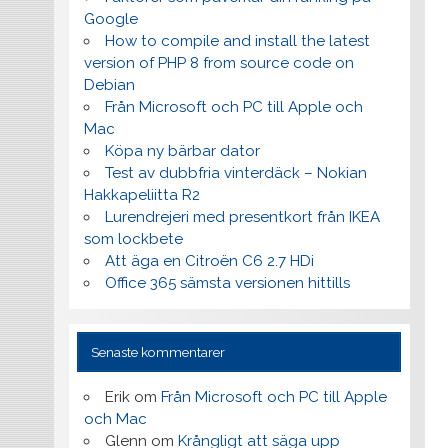
Google
How to compile and install the latest
version of PHP 8 from source code on
Debian
Från Microsoft och PC till Apple och
Mac
Köpa ny bärbar dator
Test av dubbfria vinterdäck – Nokian
Hakkapeliitta R2
Lurendrejeri med presentkort från IKEA
som lockbete
Att äga en Citroën C6 2.7 HDi
Office 365 sämsta versionen hittills
Senaste kommentarer
Erik
om
Från Microsoft och PC till Apple
och Mac
Glenn
om
Krångligt att säga upp