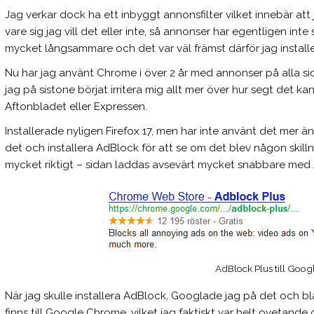
Jag verkar dock ha ett inbyggt annonsfilter vilket innebär att j
vare sig jag vill det eller inte, så annonser har egentligen in
mycket långsammare och det var väl främst därför jag instal
Nu har jag använt Chrome i över 2 år med annonser på alla sid
jag på sistone börjat irritera mig allt mer över hur segt det k
Aftonbladet eller Expressen.
Installerade nyligen Firefox 17, men har inte använt det mer än
det och installera AdBlock för att se om det blev någon skil
mycket riktigt – sidan laddas avsevärt mycket snabbare med A
AdBlock Plus till Goo
När jag skulle installera AdBlock, Googlade jag på det och 
finns till Google Chrome, vilket jag faktiskt var helt ovetand