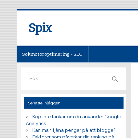
Spix
Sökmotoroptimering - SEO
Senaste inläggen
Köp inte länkar om du använder Google
Analytics
Kan man tjäna pengar på att blogga?
Faktorer som påverkar din ranking på