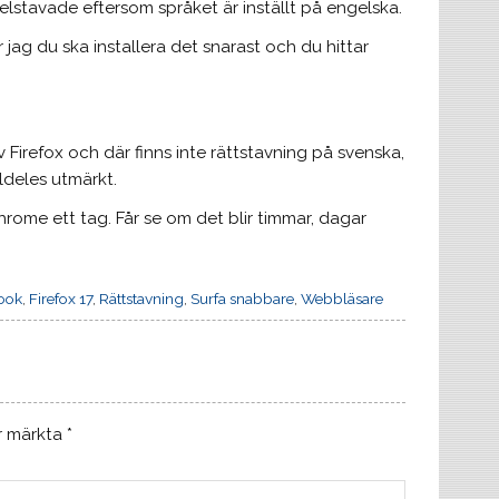
elstavade eftersom språket är inställt på engelska.
r jag du ska installera det snarast och du hittar
g
 Firefox och där finns inte rättstavning på svenska,
ldeles utmärkt.
Chrome ett tag. Får se om det blir timmar, dagar
ook
,
Firefox 17
,
Rättstavning
,
Surfa snabbare
,
Webbläsare
är märkta
*