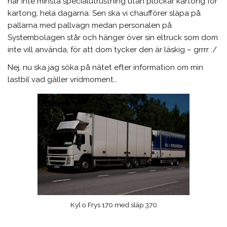
har inte minsta specialutrustning utan plockar kartong för
kartong, hela dagarna. Sen ska vi chaufförer släpa på
pallarna med pallvagn medan personalen på
Systembolagen står och hänger över sin eltruck som dom
inte vill använda, för att dom tycker den är läskig – grrrr :/
Nej, nu ska jag söka på nätet efter information om min
lastbil vad gäller vridmoment…
Kyl o Frys 170 med släp 370