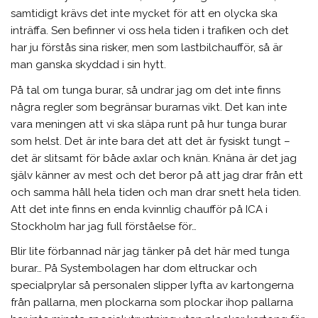
samtidigt krävs det inte mycket för att en olycka ska
inträffa. Sen befinner vi oss hela tiden i trafiken och det
har ju förstås sina risker, men som lastbilchaufför, så är
man ganska skyddad i sin hytt.
På tal om tunga burar, så undrar jag om det inte finns
några regler som begränsar burarnas vikt. Det kan inte
vara meningen att vi ska släpa runt på hur tunga burar
som helst. Det är inte bara det att det är fysiskt tungt –
det är slitsamt för både axlar och knän. Knäna är det jag
själv känner av mest och det beror på att jag drar från ett
och samma håll hela tiden och man drar snett hela tiden.
Att det inte finns en enda kvinnlig chaufför på ICA i
Stockholm har jag full förståelse för…
Blir lite förbannad när jag tänker på det här med tunga
burar… På Systembolagen har dom eltruckar och
specialprylar så personalen slipper lyfta av kartongerna
från pallarna, men plockarna som plockar ihop pallarna