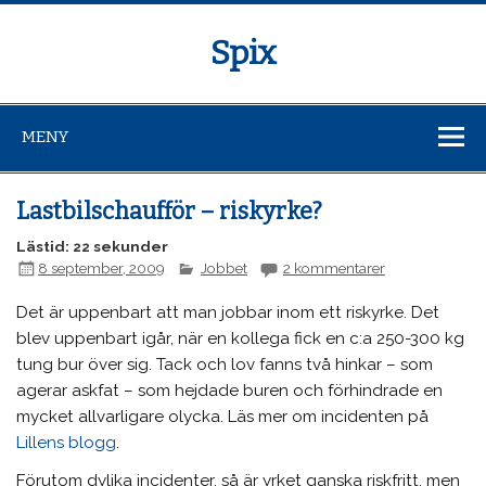
Spix
MENY
Lastbilschaufför – riskyrke?
Lästid: 22 sekunder
8 september, 2009
Jobbet
2 kommentarer
Det är uppenbart att man jobbar inom ett riskyrke. Det
blev uppenbart igår, när en kollega fick en c:a 250-300 kg
tung bur över sig. Tack och lov fanns två hinkar – som
agerar askfat – som hejdade buren och förhindrade en
mycket allvarligare olycka. Läs mer om incidenten på
Lillens blogg
.
Förutom dylika incidenter, så är yrket ganska riskfritt, men