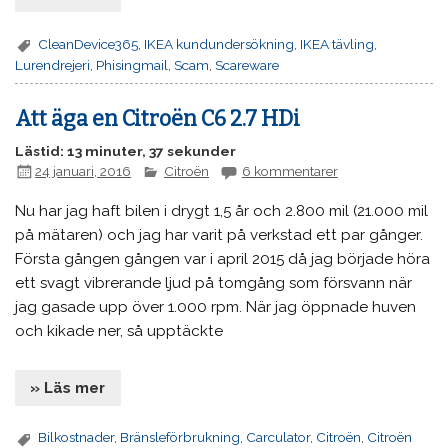
CleanDevice365
,
IKEA kundundersökning
,
IKEA tävling
,
Lurendrejeri
,
Phisingmail
,
Scam
,
Scareware
Att äga en Citroën C6 2.7 HDi
Lästid: 13 minuter, 37 sekunder
24 januari, 2016
Citroën
6 kommentarer
Nu har jag haft bilen i drygt 1,5 år och 2.800 mil (21.000 mil
på mätaren) och jag har varit på verkstad ett par gånger.
Första gången gången var i april 2015 då jag började höra
ett svagt vibrerande ljud på tomgång som försvann när
jag gasade upp över 1.000 rpm. När jag öppnade huven
och kikade ner, så upptäckte
» Läs mer
Bilkostnader
,
Bränsleförbrukning
,
Carculator
,
Citroën
,
Citroën