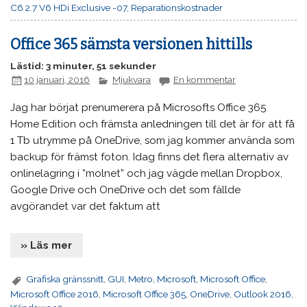
C6 2.7 V6 HDi Exclusive -07
,
Reparationskostnader
Office 365 sämsta versionen hittills
Lästid: 3 minuter, 51 sekunder
10 januari, 2016
Mjukvara
En kommentar
Jag har börjat prenumerera på Microsofts Office 365
Home Edition och främsta anledningen till det är för att få
1 Tb utrymme på OneDrive, som jag kommer använda som
backup för främst foton. Idag finns det flera alternativ av
onlinelagring i ”molnet” och jag vägde mellan Dropbox,
Google Drive och OneDrive och det som fällde
avgörandet var det faktum att
» Läs mer
Grafiska gränssnitt
,
GUI
,
Metro
,
Microsoft
,
Microsoft Office
,
Microsoft Office 2016
,
Microsoft Office 365
,
OneDrive
,
Outlook 2016
,