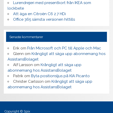
Lurendrejeri med presentkort från IKEA som
lockbete
Att äga en Citroën C6 2.7 HDi
Office 365 sämsta versionen hittills
Senaste kommentarer
Erik
om
Från Microsoft och PC till Apple och Mac
Glenn
om
Krångligt att säga upp abonnemang hos
AssistansBolaget
Alf Larsson
om
Krångligt att säga upp
abonnemang hos AssistansBolaget
Patrik
om
Byta positionsljus på KIA Picanto
Christer Carlsson
om
Krångligt att säga upp
abonnemang hos AssistansBolaget
Copyright © Spix