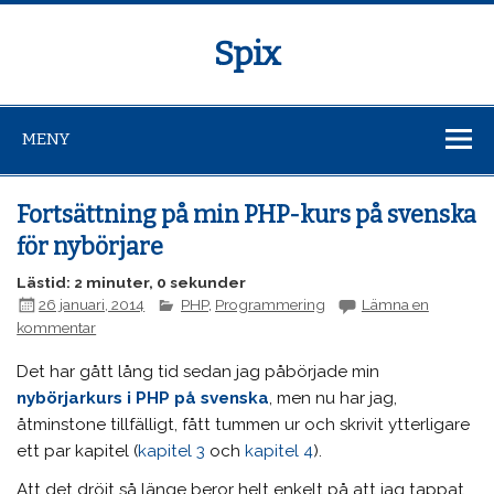
Spix
MENY
Fortsättning på min PHP-kurs på svenska
för nybörjare
Lästid: 2 minuter, 0 sekunder
26 januari, 2014
PHP
,
Programmering
Lämna en
kommentar
Det har gått lång tid sedan jag påbörjade min
nybörjarkurs i PHP på svenska
, men nu har jag,
åtminstone tillfälligt, fått tummen ur och skrivit ytterligare
ett par kapitel (
kapitel 3
och
kapitel 4
).
Att det dröjt så länge beror helt enkelt på att jag tappat