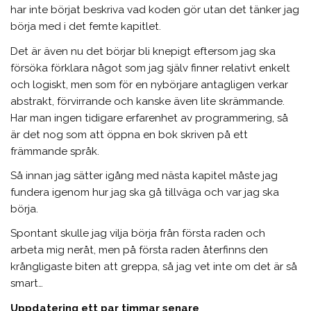
har inte börjat beskriva vad koden gör utan det tänker jag
börja med i det femte kapitlet.
Det är även nu det börjar bli knepigt eftersom jag ska
försöka förklara något som jag själv finner relativt enkelt
och logiskt, men som för en nybörjare antagligen verkar
abstrakt, förvirrande och kanske även lite skrämmande.
Har man ingen tidigare erfarenhet av programmering, så
är det nog som att öppna en bok skriven på ett
främmande språk.
Så innan jag sätter igång med nästa kapitel måste jag
fundera igenom hur jag ska gå tillväga och var jag ska
börja.
Spontant skulle jag vilja börja från första raden och
arbeta mig neråt, men på första raden återfinns den
krångligaste biten att greppa, så jag vet inte om det är så
smart…
Uppdatering ett par timmar senare