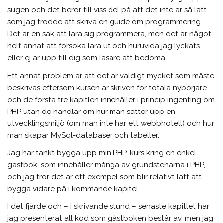
sugen och det beror till viss del på att det inte är så lätt
som jag trodde att skriva en guide om programmering.
Det är en sak att lära sig programmera, men det är något
helt annat att försöka lära ut och huruvida jag lyckats
eller ej är upp till dig som läsare att bedöma.
Ett annat problem är att det är väldigt mycket som måste
beskrivas eftersom kursen är skriven för totala nybörjare
och de första tre kapitlen innehåller i princip ingenting om
PHP utan de handlar om hur man sätter upp en
utvecklingsmiljö (om man inte har ett webbhotell) och hur
man skapar MySql-databaser och tabeller.
Jag har tänkt bygga upp min PHP-kurs kring en enkel
gästbok, som innehåller många av grundstenarna i PHP,
och jag tror det är ett exempel som blir relativt lätt att
bygga vidare på i kommande kapitel.
I det fjärde och – i skrivande stund – senaste kapitlet har
jag presenterat all kod som gästboken består av, men jag