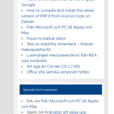
Google
How to compile and install the latest
version of PHP 8 from source code on
Debian
Från Microsoft och PC till Apple och
Mac
Köpa ny bärbar dator
Test av dubbfria vinterdäck – Nokian
Hakkapeliitta R2
Lurendrejeri med presentkort från IKEA
som lockbete
Att äga en Citroën C6 2.7 HDi
Office 365 sämsta versionen hittills
Senaste kommentarer
Erik
om
Från Microsoft och PC till Apple
och Mac
Glenn
om
Krångligt att säga upp