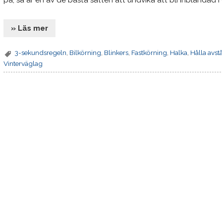
på, så är en av de bästa sätten att undvika att bli inblandad i
» Läs mer
3-sekundsregeln
,
Bilkörning
,
Blinkers
,
Fastkörning
,
Halka
,
Hålla avst
Vinterväglag