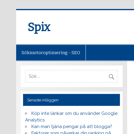
Spix
Sökmotoroptimering - SEO
Senaste inläggen
Köp inte länkar om du använder Google
Analytics
Kan man tjäna pengar på att blogga?
Faktorer som påverkar din ranking på