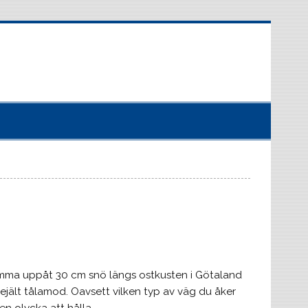
omma uppåt 30 cm snö längs ostkusten i Götaland
 rejält tålamod. Oavsett vilken typ av väg du åker