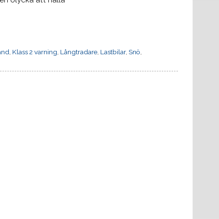
 en olycka att hålla
ånd
,
Klass 2 varning
,
Långtradare
,
Lastbilar
,
Snö
,